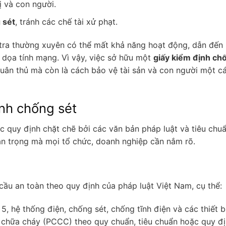
ị và con người.
 sét
, tránh các chế tài xử phạt.
tra thường xuyên có thể mất khả năng hoạt động, dẫn đến
e dọa tính mạng. Vì vậy, việc sở hữu một
giấy kiểm định ch
tuân thủ mà còn là cách bảo vệ tài sản và con người một c
ịnh chống sét
c quy định chặt chẽ bởi các văn bản pháp luật và tiêu chu
an trọng mà mọi tổ chức, doanh nghiệp cần nắm rõ.
ầu an toàn theo quy định của pháp luật Việt Nam, cụ thể:
 5, hệ thống điện, chống sét, chống tĩnh điện và các thiết bị
chữa cháy (PCCC) theo quy chuẩn, tiêu chuẩn hoặc quy đ