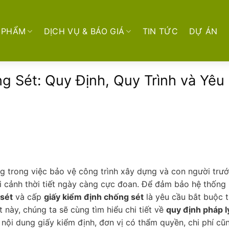
 PHẨM
DỊCH VỤ & BÁO GIÁ
TIN TỨC
DỰ ÁN
g Sét: Quy Định, Quy Trình và Yêu
g trong việc bảo vệ công trình xây dựng và con người trư
bối cảnh thời tiết ngày càng cực đoan. Để đảm bảo hệ thống
sét
và cấp
giấy kiểm định chống sét
là yêu cầu bắt buộc 
 này, chúng ta sẽ cùng tìm hiểu chi tiết về
quy định pháp l
, nội dung giấy kiểm định, đơn vị có thẩm quyền, chi phí cũ