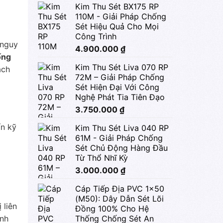
Kim Thu Sét BX175 RP
110M - Giải Pháp Chống
Sét Hiệu Quả Cho Mọi
Công Trình
 nguy
4.900.000
₫
ống
Kim Thu Sét Liva 070 RP
ách
72M – Giải Pháp Chống
Sét Hiện Đại Với Công
Nghệ Phát Tia Tiên Đạo
3.750.000
₫
ẩn kỹ
Kim Thu Sét Liva 040 RP
61M - Giải Pháp Chống
Sét Chủ Động Hàng Đầu
Từ Thổ Nhĩ Kỳ
3.000.000
₫
Cáp Tiếp Địa PVC 1x50
(M50): Dây Dẫn Sét Lõi
 liên
Đồng 100% Cho Hệ
ịnh
Thống Chống Sét An