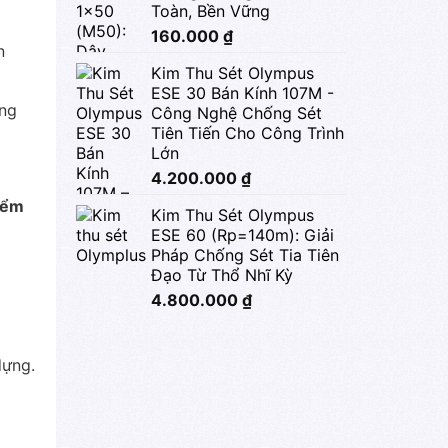
Toàn, Bền Vững
160.000
₫
n
Kim Thu Sét Olympus
ESE 30 Bán Kính 107M -
ông
Công Nghệ Chống Sét
Tiên Tiến Cho Công Trình
Lớn
4.200.000
₫
iểm
Kim Thu Sét Olympus
ESE 60 (Rp=140m): Giải
Pháp Chống Sét Tia Tiên
Đạo Từ Thổ Nhĩ Kỳ
4.800.000
₫
dựng.