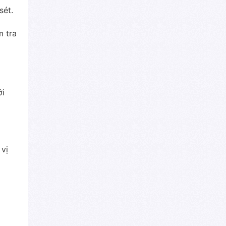
sét.
m tra
ới
 vị