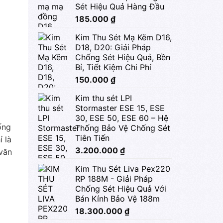
Sét Hiệu Quả Hàng Đầu
185.000
₫
Kim Thu Sét Mạ Kẽm D16,
D18, D20: Giải Pháp
Chống Sét Hiệu Quả, Bền
Bỉ, Tiết Kiệm Chi Phí
150.000
₫
Kim thu sét LPI
Stormaster ESE 15, ESE
30, ESE 50, ESE 60 – Hệ
ống
Thống Bảo Vệ Chống Sét
Tiên Tiến
 là
3.200.000
₫
 văn
Kim Thu Sét Liva Pex220
RP 188M - Giải Pháp
Chống Sét Hiệu Quả Với
Bán Kính Bảo Vệ 188m
18.300.000
₫