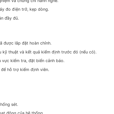
nghiệm và chứng chỉ hành nghề.
áy đo điện trở, kẹp dòng.
ân đầy đủ.
 được lắp đặt hoàn chỉnh.
ệu kỹ thuật và kết quả kiểm định trước đó (nếu có).
vực kiểm tra, đặt biển cảnh báo.
để hỗ trợ kiểm định viên.
chống sét.
oạt động của hệ thống.