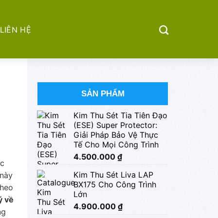
LIÊN HỆ
SẢN PHẨM
Kim Thu Sét Tia Tiên Đạo
(ESE) Super Protector:
Giải Pháp Bảo Vệ Thực
Tế Cho Mọi Công Trình
4.500.000
₫
ớc
Kim Thu Sét Liva LAP
 này
BX175 Cho Công Trình
theo
Lớn
ý về
4.900.000
₫
ng