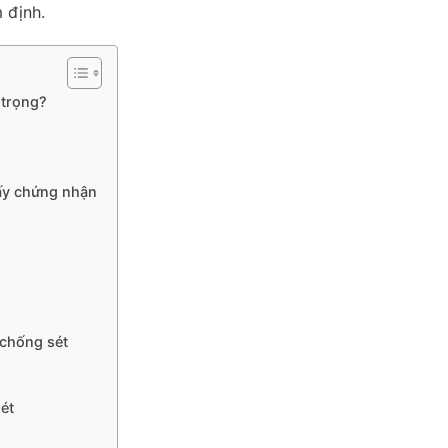
 định.
 trọng?
iấy chứng nhận
 chống sét
ét