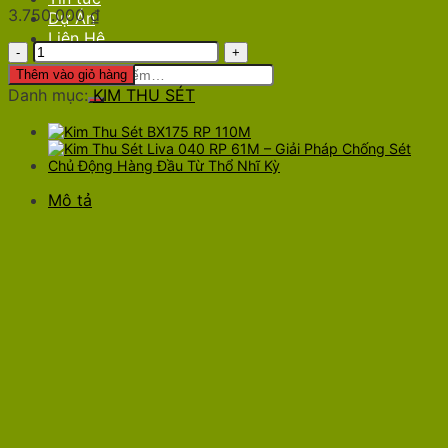
3.750.000
₫
Dự Án
Liên Hệ
Kim
Thu
Tìm
Thêm vào giỏ hàng
Sét
kiếm:
Danh mục:
KIM THU SÉT
Liva
070
RP
72M
–
Mô tả
Giải
Pháp
Chống
Sét
Hiện
Đại
Với
Công
Nghệ
Phát
Tia
Tiên