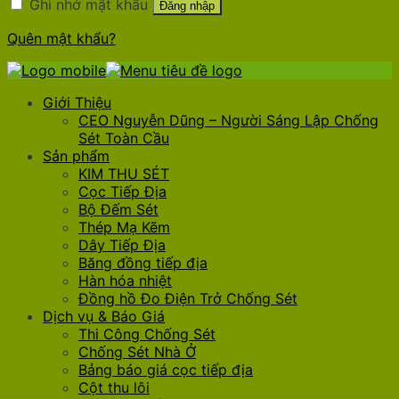
Ghi nhớ mật khẩu
Đăng nhập
Quên mật khẩu?
Giới Thiệu
CEO Nguyễn Dũng – Người Sáng Lập Chống
Sét Toàn Cầu
Sản phẩm
KIM THU SÉT
Cọc Tiếp Địa
Bộ Đếm Sét
Thép Mạ Kẽm
Dây Tiếp Địa
Băng đồng tiếp địa
Hàn hóa nhiệt
Đồng hồ Đo Điện Trở Chống Sét
Dịch vụ & Báo Giá
Thi Công Chống Sét
Chống Sét Nhà Ở
Bảng báo giá cọc tiếp địa
Cột thu lôi