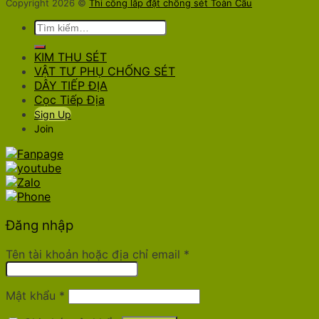
Copyright 2026 ©
Thi công lắp đặt chống sét Toàn Cầu
Tìm
kiếm:
KIM THU SÉT
VẬT TƯ PHỤ CHỐNG SÉT
DÂY TIẾP ĐỊA
Cọc Tiếp Địa
Sign Up
Join
Đăng nhập
Tên tài khoản hoặc địa chỉ email
*
Mật khẩu
*