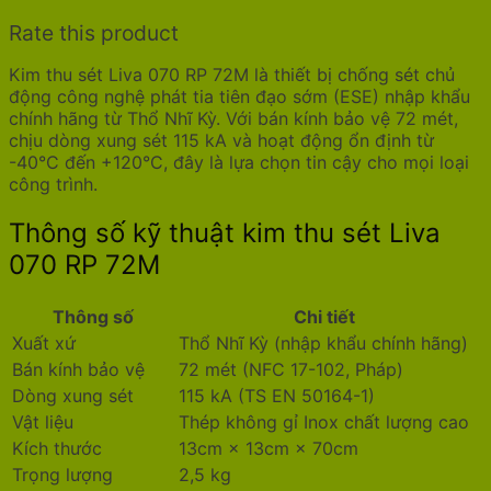
Đạo
số
Rate this product
lượng
Kim thu sét Liva 070 RP 72M là thiết bị chống sét chủ
động công nghệ phát tia tiên đạo sớm (ESE) nhập khẩu
chính hãng từ Thổ Nhĩ Kỳ. Với bán kính bảo vệ 72 mét,
chịu dòng xung sét 115 kA và hoạt động ổn định từ
-40°C đến +120°C, đây là lựa chọn tin cậy cho mọi loại
công trình.
Thông số kỹ thuật kim thu sét Liva
070 RP 72M
Thông số
Chi tiết
Xuất xứ
Thổ Nhĩ Kỳ (nhập khẩu chính hãng)
Bán kính bảo vệ
72 mét (NFC 17-102, Pháp)
Dòng xung sét
115 kA (TS EN 50164-1)
Vật liệu
Thép không gỉ Inox chất lượng cao
Kích thước
13cm × 13cm × 70cm
Trọng lượng
2,5 kg