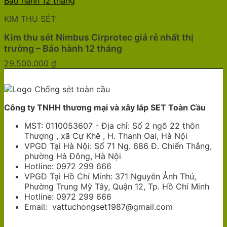
KIM THU SÉT
Kim thu sét Nimbus Cirprotec giá rẻ nhất thị
trường – Bảo hành 12 tháng
29.500.000
₫
Công ty TNHH thương mại và xây lắp SET Toàn Cầu
MST: 0110053607 - Địa chỉ: Số 2 ngõ 22 thôn
Thượng , xã Cự Khê , H. Thanh Oai, Hà Nội
VPGD Tại Hà Nội: Số 71 Ng. 686 Đ. Chiến Thắng,
phường Hà Đông, Hà Nội
Hotline: 0972 299 666
VPGD Tại Hồ Chí Minh: 371 Nguyễn Ảnh Thủ,
Phường Trung Mỹ Tây, Quận 12, Tp. Hồ Chí Minh
Hotline: 0972 299 666
Email: vattuchongset1987@gmail.com