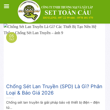
Skip
to
05
content
Th7
Chống Sét Lan Truyền (SPD) Là Gì? Phân
Loại & Báo Giá 2026
Chống sét lan truyền là giải pháp bảo vệ thiết bị điện – điện
tử...