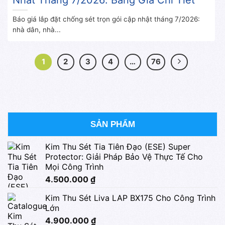
Báo giá lắp đặt chống sét trọn gói cập nhật tháng 7/2026:
nhà dân, nhà...
1
2
3
4
…
76
SẢN PHẨM
Kim Thu Sét Tia Tiên Đạo (ESE) Super
Protector: Giải Pháp Bảo Vệ Thực Tế Cho
Mọi Công Trình
4.500.000
₫
Kim Thu Sét Liva LAP BX175 Cho Công Trình
Lớn
4.900.000
₫