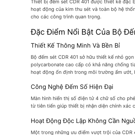
Thiết bị đếm sét CDR 401 được thiết kế đặc b
hoạt động của kim thu sét và toàn bộ hệ thốn
cho các công trình quan trọng.
Đặc Điểm Nổi Bật Của Bộ Đ
Thiết Kế Thông Minh Và Bền Bỉ
Bộ đếm sét CDR 401 sở hữu thiết kế nhỏ gọn v
polycarbonate cao cấp có khả năng chống tia
hoạt động ổn định trong môi trường ẩm ướt, b
Công Nghệ Đếm Số Hiện Đại
Màn hình hiển thị số điện tử 4 chữ số cho p
từ tiên tiến giúp thiết bị nhận diện chính x
Hoạt Động Độc Lập Không Cần Ngu
Một trong những ưu điểm vượt trội của CDR 4