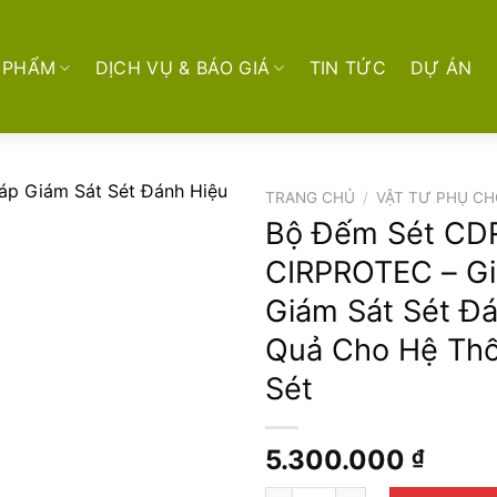
 PHẨM
DỊCH VỤ & BÁO GIÁ
TIN TỨC
DỰ ÁN
TRANG CHỦ
/
VẬT TƯ PHỤ CH
Bộ Đếm Sét CD
CIRPROTEC – Gi
Giám Sát Sét Đ
Quả Cho Hệ Th
Sét
5.300.000
₫