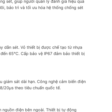
ng sét, giúp người quản lý đánh giá hiệu quả
õi, bảo trì và tối ưu hóa hệ thống chống sét
y dẫn sét. Vỏ thiết bị được chế tạo từ nhựa
C đến 65°C. Cấp bảo vệ IP67 đảm bảo thiết bị
ầu giám sát dài hạn. Công nghệ cảm biến điện
 8/20μs theo tiêu chuẩn quốc tế.
 nguồn điện bên ngoài. Thiết bị tự động