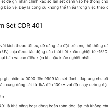
iệt để ghi nhận chính xác số lần sét đánh vào hệ thống chố
g bảo vệ. Đây là công cụ không thể thiếu trong việc theo d
ếm Sét CDR 401
ới kích thước tối ưu, dễ dàng lắp đặt trên mọi hệ thống dâ
 UV, chịu được tác động của thời tiết khắc nghiệt từ -15°
ụi bẩn và các điều kiện khí hậu khắc nghiệt nhất.
hép ghi nhận từ 0000 đến 9999 lần sét đánh, đáp ứng nhu c
ác các xung dòng sét từ 1kA đến 100kA với độ nhạy cường độ
ồn
01 là khả năng hoạt động hoàn toàn độc lập mà không cần