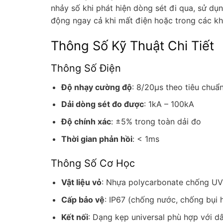
nhảy số khi phát hiện dòng sét đi qua, sử dụ
động ngay cả khi mất điện hoặc trong các k
Thông Số Kỹ Thuật Chi Tiết
Thông Số Điện
Độ nhạy cường độ
: 8/20μs theo tiêu chu
Dải dòng sét đo được
: 1kA – 100kA
Độ chính xác
: ±5% trong toàn dải đo
Thời gian phản hồi
: < 1ms
Thông Số Cơ Học
Vật liệu vỏ
: Nhựa polycarbonate chống UV
Cấp bảo vệ
: IP67 (chống nước, chống bụi 
Kết nối
: Dạng kẹp universal phù hợp với