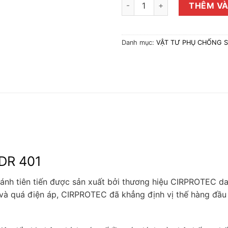
Bộ Đếm Sét CDR 401 CIRPROTE
THÊM VÀ
Danh mục:
VẬT TƯ PHỤ CHỐNG 
DR 401
 đánh tiên tiến được sản xuất bởi thương hiệu CIRPROTEC d
 và quá điện áp, CIRPROTEC đã khẳng định vị thế hàng đầu 