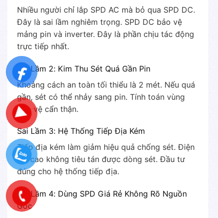
Nhiều người chỉ lắp SPD AC mà bỏ qua SPD DC.
Đây là sai lầm nghiêm trọng. SPD DC bảo vệ
mảng pin và inverter. Đây là phần chịu tác động
trực tiếp nhất.
Sai Lầm 2: Kim Thu Sét Quá Gần Pin
Khoảng cách an toàn tối thiểu là 2 mét. Nếu quá
gần, sét có thể nhảy sang pin. Tính toán vùng
bảo vệ cẩn thận.
Sai Lầm 3: Hệ Thống Tiếp Địa Kém
Tiếp địa kém làm giảm hiệu quả chống sét. Điện
trở cao không tiêu tán được dòng sét. Đầu tư
đúng cho hệ thống tiếp địa.
Sai Lầm 4: Dùng SPD Giá Rẻ Không Rõ Nguồn
Gốc