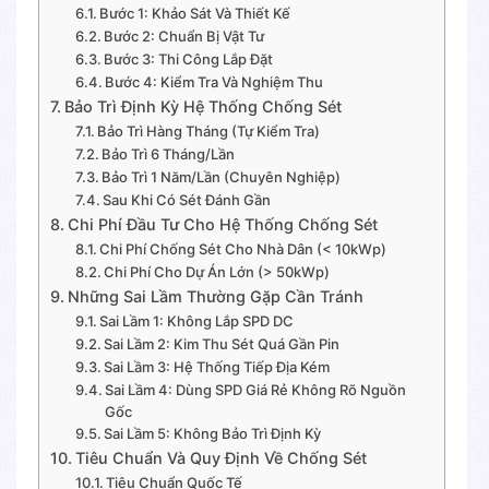
Bước 1: Khảo Sát Và Thiết Kế
Bước 2: Chuẩn Bị Vật Tư
Bước 3: Thi Công Lắp Đặt
Bước 4: Kiểm Tra Và Nghiệm Thu
Bảo Trì Định Kỳ Hệ Thống Chống Sét
Bảo Trì Hàng Tháng (Tự Kiểm Tra)
Bảo Trì 6 Tháng/Lần
Bảo Trì 1 Năm/Lần (Chuyên Nghiệp)
Sau Khi Có Sét Đánh Gần
Chi Phí Đầu Tư Cho Hệ Thống Chống Sét
Chi Phí Chống Sét Cho Nhà Dân (< 10kWp)
Chi Phí Cho Dự Án Lớn (> 50kWp)
Những Sai Lầm Thường Gặp Cần Tránh
Sai Lầm 1: Không Lắp SPD DC
Sai Lầm 2: Kim Thu Sét Quá Gần Pin
Sai Lầm 3: Hệ Thống Tiếp Địa Kém
Sai Lầm 4: Dùng SPD Giá Rẻ Không Rõ Nguồn
Gốc
Sai Lầm 5: Không Bảo Trì Định Kỳ
Tiêu Chuẩn Và Quy Định Về Chống Sét
Tiêu Chuẩn Quốc Tế