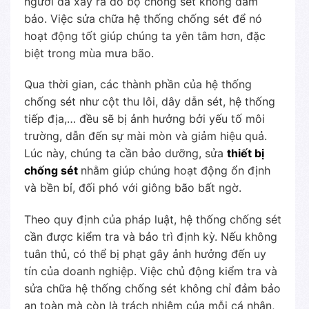
người đã xảy ra do bộ chống sét không đảm
bảo. Việc sửa chữa hệ thống chống sét để nó
hoạt động tốt giúp chúng ta yên tâm hơn, đặc
biệt trong mùa mưa bão.
Qua thời gian, các thành phần của hệ thống
chống sét như cột thu lôi, dây dẫn sét, hệ thống
tiếp địa,… đều sẽ bị ảnh hưởng bởi yếu tố môi
trường, dẫn đến sự mài mòn và giảm hiệu quả.
Lúc này, chúng ta cần bảo dưỡng, sửa
thiết bị
chống sét
nhằm giúp chúng hoạt động ổn định
và bền bỉ, đối phó với giông bão bất ngờ.
Theo quy định của pháp luật, hệ thống chống sét
cần được kiểm tra và bảo trì định kỳ. Nếu không
tuân thủ, có thể bị phạt gây ảnh hưởng đến uy
tín của doanh nghiệp. Việc chủ động kiểm tra và
sửa chữa hệ thống chống sét không chỉ đảm bảo
an toàn mà còn là trách nhiệm của mỗi cá nhân,