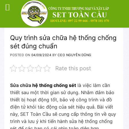
Skip
Quy trình sửa chữa hệ thống chống
to
sét đúng chuẩn
content
POSTED ON
04/09/2024
BY
CEO NGUYỄN DŨNG
Rate this post
Sửa chữa
hệ thống chống sét
là việc làm cần
thiết sau một thời gian sử dụng. Nhằm đảm bảo
thiết bị hoạt động tốt, bảo vệ công trình và đồ
điện tử khỏi tác động của sét hiệu quả. Bài viết
này, SET Toàn Cầu sẽ cung cấp thông tin về quy
trình và lưu ý khi tiến hành sửa hệ thống chống
sét để các bạn có cái nhìn toàn diện hơn.