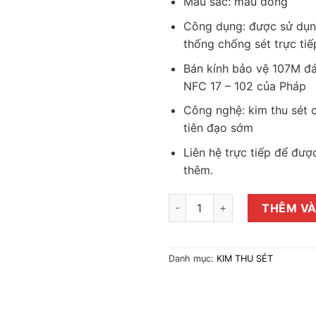
Màu sắc: màu đồng
Công dụng: được sử dụn
thống chống sét trực tiế
Bán kính bảo vệ 107M đá
NFC 17 – 102 của Pháp
Công nghệ: kim thu sét c
tiên đạo sớm
Liên hệ trực tiếp để được
thêm.
Kim thu sét Apollo Ese 30 RP 
THÊM VÀ
Danh mục:
KIM THU SÉT