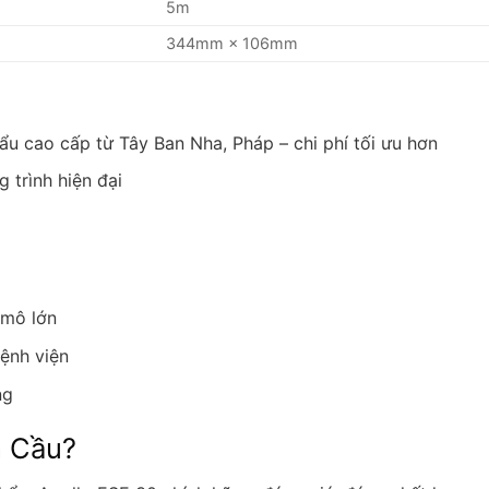
5m
344mm × 106mm
 cao cấp từ Tây Ban Nha, Pháp – chi phí tối ưu hơn
trình hiện đại
 mô lớn
ệnh viện
ng
n Cầu?