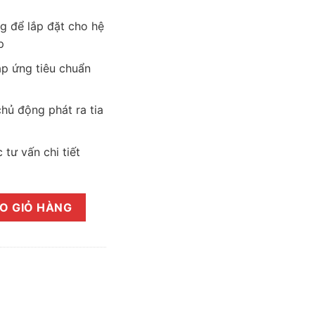
g để lắp đặt cho hệ
p
p ứng tiêu chuẩn
hủ động phát ra tia
 tư vấn chi tiết
107M – Giải pháp chống sét tiên tiến đạt chuẩn quốc tế số lượng
O GIỎ HÀNG