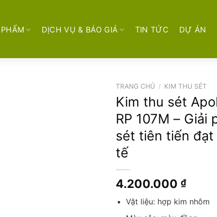
 PHẨM
DỊCH VỤ & BÁO GIÁ
TIN TỨC
DỰ ÁN
TRANG CHỦ
/
KIM THU SÉT
Kim thu sét Apo
RP 107M – Giải
sét tiên tiến đạ
tế
4.200.000
₫
Vật liệu: hợp kim nhôm