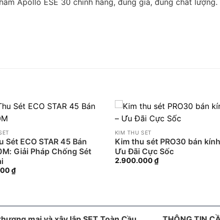
m Apollo ESE 30 chính hãng, đúng giá, đúng chất lượng. C
SÉT
KIM THU SÉT
u Sét ECO STAR 45 Bán
Kim thu sét PRO30 bán kín
0M: Giải Pháp Chống Sét
Ưu Đãi Cực Sốc
2.900.000
₫
i
000
₫
hương mại và xây lắp SET Toàn Cầu
THÔNG TIN CẦ