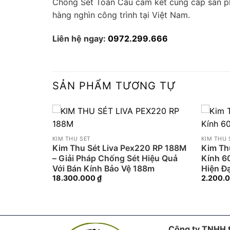
Chống Sét Toàn Cầu cam kết cung cấp sản phẩ
hàng nghìn công trình tại Việt Nam.
Liên hệ ngay:
0972.299.666
SẢN PHẨM TƯƠNG TỰ
KIM THU SÉT
KIM THU 
5 bán kính
Kim Thu Sét Liva Pex220 RP 188M
Kim Th
– Giải Pháp Chống Sét Hiệu Quả
Kính 6
Với Bán Kính Bảo Vệ 188m
Hiện Đạ
18.300.000
₫
2.200.
Công ty TNHH t