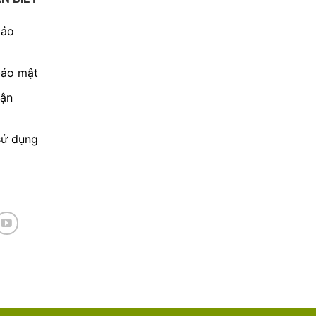
bảo
bảo mật
vận
sử dụng