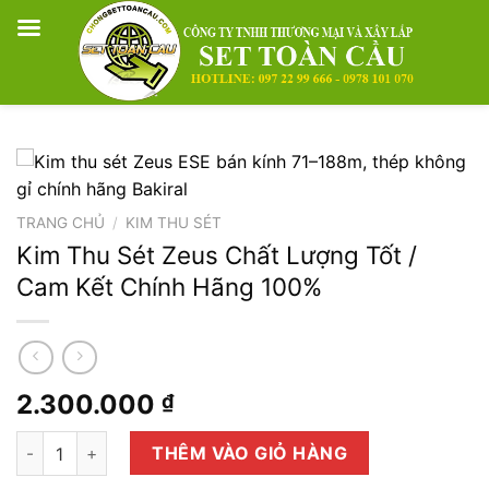
Skip
to
content
TRANG CHỦ
/
KIM THU SÉT
Kim Thu Sét Zeus Chất Lượng Tốt /
Cam Kết Chính Hãng 100%
2.300.000
₫
Kim Thu Sét Zeus Chất Lượng Tốt / Cam Kết Chính Hãng 100%
THÊM VÀO GIỎ HÀNG