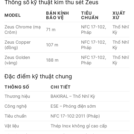
Thông số kỹ thuật kim thu sét Zeus
BÁN KÍNH
TIÊU
XUẤT
MODEL
BẢO VỆ
CHUẨN
XỨ
Zeus Chrome (mạ
NFC 17-102,
Thổ Nhĩ
71 m
Crôm)
Pháp
Kỳ
Zeus Copper
NFC 17-102,
Thổ Nhĩ
107 m
(đồng)
Pháp
Kỳ
Zeus Golden
NFC 17-102,
Thổ Nhĩ
188 m
(vàng)
Pháp
Kỳ
Đặc điểm kỹ thuật chung
THÔNG SỐ
CHI TIẾT
Thương hiệu
BAKIRAL – Thổ Nhĩ Kỳ
Công nghệ
ESE – Phóng điện sớm
Tiêu chuẩn
NFC 17-102:2011 (Pháp)
Vật liệu
Thép Inox không gỉ cao cấp