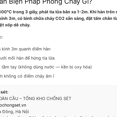
Cần Biện Pháp Phòng Cháy Gì?
00°C trong 3 giây, phát tia lửa bắn xa 1-2m. Khi hàn trên 
 kính 3m, có bình chữa cháy CO2 sẵn sàng, đặt tấm chắn ti
iệt xốp dễ cháy.
o:
án kính 3m quanh điểm hàn
dưới mối hàn để hứng tia lửa
 tầm tay (không dùng nước — kền bị oxy hóa)
nh không có điểm cháy âm ỉ
 sét:
OÀN CẦU – TỔNG KHO CHỐNG SÉT
ochongset.vn
à Đông, Hà Nội