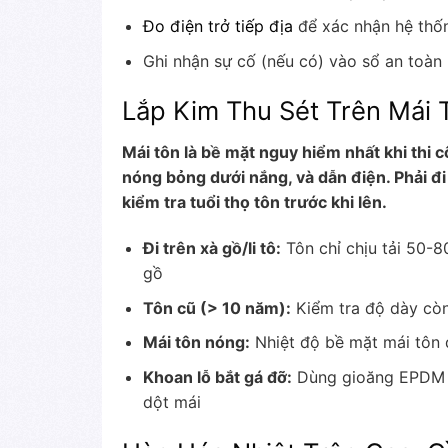
Đo điện trở tiếp địa
để xác nhận hệ thố
Ghi nhận sự cố (nếu có) vào sổ an toàn
Lắp Kim Thu Sét Trên Mái 
Mái tôn là bề mặt nguy hiểm nhất khi thi cô
nóng bỏng dưới nắng, và dẫn điện. Phải đi
kiểm tra tuổi thọ tôn trước khi lên.
Đi trên xà gồ/li tô:
Tôn chỉ chịu tải 50-8
gồ
Tôn cũ (> 10 năm):
Kiểm tra độ dày còn 
Mái tôn nóng:
Nhiệt độ bề mặt mái tôn 
Khoan lỗ bắt gá đỡ:
Dùng gioăng EPDM c
dột mái