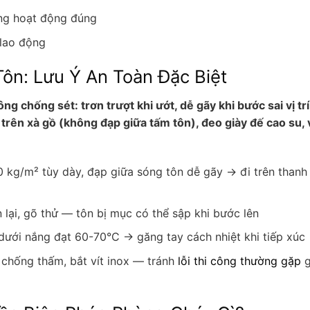
ng hoạt động đúng
 lao động
Tôn: Lưu Ý An Toàn Đặc Biệt
ng chống sét: trơn trượt khi ướt, dễ gãy khi bước sai vị trí
 trên xà gồ (không đạp giữa tấm tôn), đeo giày đế cao su, 
0 kg/m² tùy dày, đạp giữa sóng tôn dễ gãy → đi trên thanh
lại, gõ thử — tôn bị mục có thể sập khi bước lên
dưới nắng đạt 60-70°C → găng tay cách nhiệt khi tiếp xúc
hống thấm, bắt vít inox — tránh
lỗi thi công thường gặp
g