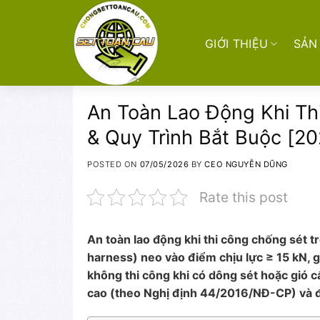
Skip
to
content
GIỚI THIỆU
SẢN
An Toàn Lao Động Khi Th
& Quy Trình Bắt Buộc [20
POSTED ON
07/05/2026
BY
CEO NGUYỄN DŨNG
Rate this post
An toàn lao động khi thi công chống sét tr
harness) neo vào điểm chịu lực ≥ 15 kN, g
không thi công khi có dông sét hoặc gió c
cao (theo Nghị định 44/2016/NĐ-CP) và đ