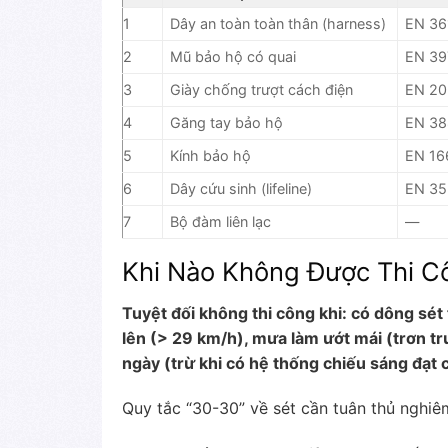
1
Dây an toàn toàn thân (harness)
EN 36
2
Mũ bảo hộ có quai
EN 39
3
Giày chống trượt cách điện
EN 20
4
Găng tay bảo hộ
EN 38
5
Kính bảo hộ
EN 16
6
Dây cứu sinh (lifeline)
EN 35
7
Bộ đàm liên lạc
—
Khi Nào Không Được Thi C
Tuyệt đối không thi công khi: có dông sét t
lên (> 29 km/h), mưa làm ướt mái (trơn t
ngày (trừ khi có hệ thống chiếu sáng đạt 
Quy tắc “30-30” về sét cần tuân thủ nghiê