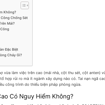
ểm Không?
hi Công Chống Sét
Trên Mái?
i Công
àn Đặc Biệt
hòng Cháy Gì?
ợ vừa làm việc trên cao (mái nhà, cột thu sét, cột anten) v
tổ hợp rủi ro mà ít ngành xây dựng nào có. Tai nạn ngã ca
hiều công trình do thiếu biện pháp phòng ngừa.
 Cao Có Nguy Hiểm Không?