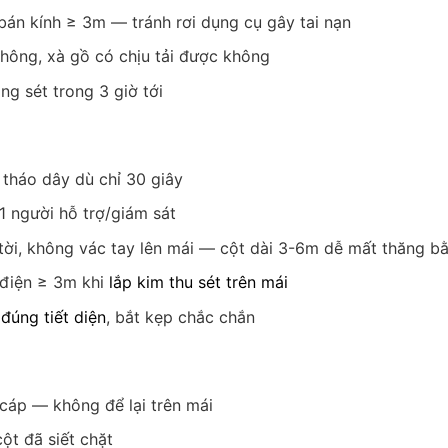
bán kính ≥ 3m — tránh rơi dụng cụ gây tai nạn
không, xà gồ có chịu tải được không
ng sét trong 3 giờ tới
tháo dây dù chỉ 30 giây
1 người hỗ trợ/giám sát
ời, không vác tay lên mái — cột dài 3-6m dễ mất thăng b
điện ≥ 3m khi
lắp kim thu sét trên mái
 đúng tiết diện
, bắt kẹp chắc chắn
cáp — không để lại trên mái
cột đã siết chặt