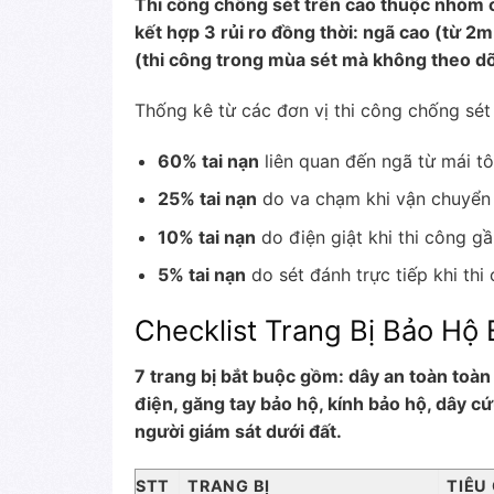
Thi công chống sét trên cao thuộc nhóm 
kết hợp 3 rủi ro đồng thời: ngã cao (từ 2m
(thi công trong mùa sét mà không theo dõi 
Thống kê từ các đơn vị thi công chống sét
60% tai nạn
liên quan đến ngã từ mái t
25% tai nạn
do va chạm khi vận chuyển 
10% tai nạn
do điện giật khi thi công g
5% tai nạn
do sét đánh trực tiếp khi thi 
Checklist Trang Bị Bảo Hộ
7 trang bị bắt buộc gồm: dây an toàn toàn
điện, găng tay bảo hộ, kính bảo hộ, dây cứu
người giám sát dưới đất.
STT
TRANG BỊ
TIÊU