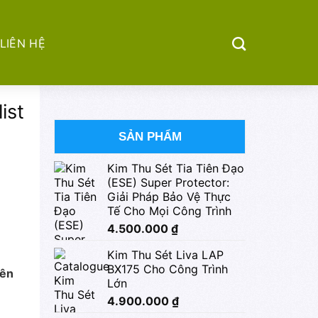
LIÊN HỆ
ist
SẢN PHẨM
Kim Thu Sét Tia Tiên Đạo
(ESE) Super Protector:
Giải Pháp Bảo Vệ Thực
Tế Cho Mọi Công Trình
4.500.000
₫
Kim Thu Sét Liva LAP
BX175 Cho Công Trình
rên
Lớn
4.900.000
₫