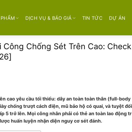
 PHẨM
DỊCH VỤ & BÁO GIÁ
TIN TỨC
DỰ ÁN
i Công Chống Sét Trên Cao: Checkl
26]
ên cao yêu cầu tối thiểu: dây an toàn toàn thân (full-body
iày chống trượt cách điện, mũ bảo hộ có quai, và tuyệt đối
ấp 5 trở lên. Mọi công nhân phải có thẻ an toàn lao động t
ược huấn luyện nhận diện nguy cơ sét đánh.