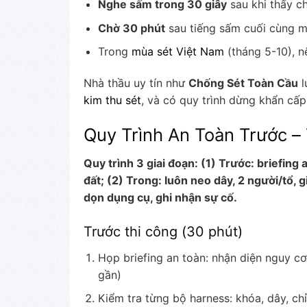
Nghe sấm trong 30 giây
sau khi thấy c
Chờ 30 phút
sau tiếng sấm cuối cùng mớ
Trong
mùa sét Việt Nam
(tháng 5-10), n
Nhà thầu uy tín như
Chống Sét Toàn Cầu
l
kim thu sét
, và có quy trình dừng khẩn cấp
Quy Trình An Toàn Trước –
Quy trình 3 giai đoạn: (1) Trước: briefing 
đất; (2) Trong: luôn neo dây, 2 người/tổ, gi
dọn dụng cụ, ghi nhận sự cố.
Trước thi công (30 phút)
Họp briefing an toàn: nhận diện nguy cơ
gần)
Kiểm tra từng bộ harness: khóa, dây, c