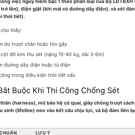
công việc nguy hiểm bậc 1 theo phân loại của Bộ LĐTBXH
 trở lên), điện giật (khi mái có đường dây điện), và sét đá
thời tiết).
 cho thấy:
ôn do trượt chân hoặc tôn gãy
cột đỡ kim thu sét (nặng 15-40 kg, dài 3-6m)
ần đường dây điện hoặc tủ điện
công trong điều kiện thời tiết xấu
 Bắt Buộc Khi Thi Công Chống Sét
 thân (harness), mũ bảo hộ có quai, giày chống trượt cách
 sinh (lifeline) neo vào kết cấu chịu lực, và bộ đàm liên lạ
 CHUẨN
LƯU Ý