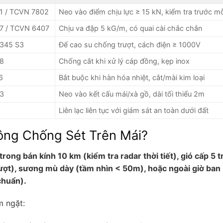
1 / TCVN 7802
Neo vào điểm chịu lực ≥ 15 kN, kiểm tra trước mỗ
7 / TCVN 6407
Chịu va đập 5 kG/m, có quai cài chắc chắn
345 S3
Đế cao su chống trượt, cách điện ≥ 1000V
8
Chống cắt khi xử lý cáp đồng, kẹp inox
6
Bắt buộc khi hàn hóa nhiệt, cắt/mài kim loại
3
Neo vào kết cấu mái/xà gồ, dài tối thiểu 2m
Liên lạc liên tục với giám sát an toàn dưới đất
ông Chống Sét Trên Mái?
rong bán kính 10 km (kiểm tra radar thời tiết), gió cấp 5 t
rượt), sương mù dày (tầm nhìn < 50m), hoặc ngoài giờ ban
chuẩn).
m ngặt: