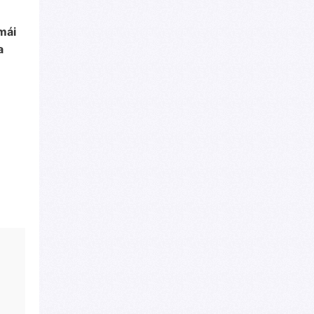
mái
a