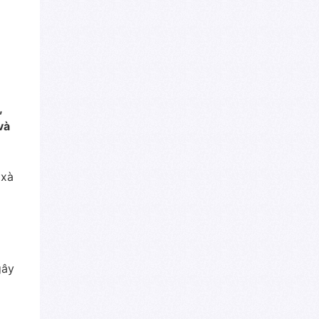
,
và
 xà
ây