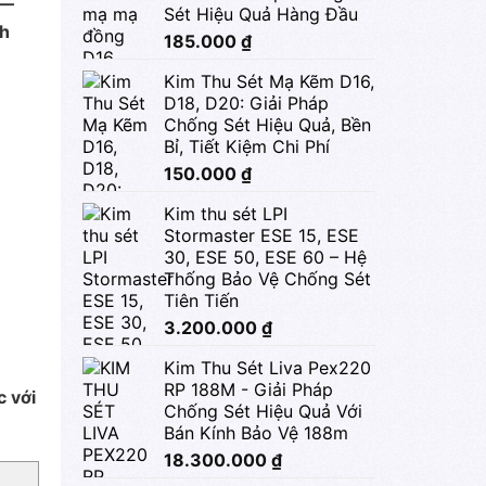
 —
Sét Hiệu Quả Hàng Đầu
nh
185.000
₫
Kim Thu Sét Mạ Kẽm D16,
D18, D20: Giải Pháp
Chống Sét Hiệu Quả, Bền
Bỉ, Tiết Kiệm Chi Phí
150.000
₫
Kim thu sét LPI
Stormaster ESE 15, ESE
30, ESE 50, ESE 60 – Hệ
Thống Bảo Vệ Chống Sét
Tiên Tiến
3.200.000
₫
Kim Thu Sét Liva Pex220
RP 188M - Giải Pháp
c với
Chống Sét Hiệu Quả Với
Bán Kính Bảo Vệ 188m
18.300.000
₫