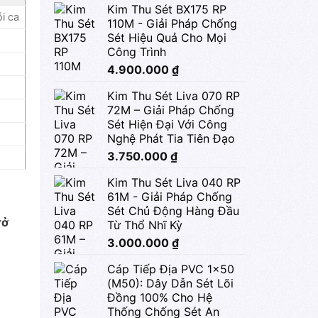
Kim Thu Sét BX175 RP
i ca
110M - Giải Pháp Chống
Sét Hiệu Quả Cho Mọi
Công Trình
4.900.000
₫
Kim Thu Sét Liva 070 RP
72M – Giải Pháp Chống
Sét Hiện Đại Với Công
Nghệ Phát Tia Tiên Đạo
3.750.000
₫
Kim Thu Sét Liva 040 RP
61M - Giải Pháp Chống
Sét Chủ Động Hàng Đầu
rở
Từ Thổ Nhĩ Kỳ
3.000.000
₫
Cáp Tiếp Địa PVC 1x50
(M50): Dây Dẫn Sét Lõi
Đồng 100% Cho Hệ
Thống Chống Sét An