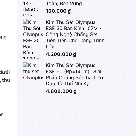
Toàn, Bền Vững
160.000
₫
Kim Thu Sét Olympus
ESE 30 Bán Kính 107M -
Công Nghệ Chống Sét
ông
Tiên Tiến Cho Công Trình
Lớn
4.200.000
₫
Kim Thu Sét Olympus
ESE 60 (Rp=140m): Giải
 dưới
Pháp Chống Sét Tia Tiên
, thu
Đạo Từ Thổ Nhĩ Kỳ
4.800.000
₫
ện