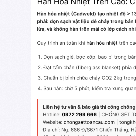
Hàn Hóa Nhiệt Trên Cao: 
Hàn hóa nhiệt (Cadweld) tạo nhiệt độ > 13
phải: dọn sạch vật liệu dễ cháy trong bán
lửa, và không hàn trên mái có lớp cách nh
Quy trình an toàn khi
hàn hóa nhiệt
trên ca
Dọn sạch giẻ, bọc xốp, bao bì trong b
Đặt tấm chắn (fiberglass blanket) phía 
Chuẩn bị bình chữa cháy CO2 2kg trong
Sau hàn: chờ 5 phút, kiểm tra xung qua
Liên hệ tư vấn & báo giá thi công chống
Hotline:
0972 299 666
| CHỐNG SÉT T
Website:
chongsettoancau.com
|
tongkh
Địa chỉ: Ng. 686 Đ/S671 Chiến Thắng, H