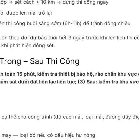
hớp → sét cách < 10 km → dừng thi công ngay
i được lên mái trở lại
ên thi công buổi sáng sớm (6h-11h) để tránh dông chiều
uôn theo dõi dự báo thời tiết 3 ngày trước khi lên lịch
thi c
 khi phát hiện dông sét.
 Trong – Sau Thi Công
an toàn 15 phút, kiểm tra thiết bị bảo hộ, rào chắn khu vực
ám sát dưới đất liên lạc liên tục; (3) Sau: kiểm tra khu vực
 cụ thể cho công trình (độ cao mái, loại mái, đường dây đi
hỉ may — loại bỏ nếu có dấu hiệu hư hỏng