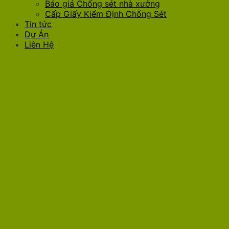
Báo giá Chống sét nhà xưởng
Cấp Giấy Kiểm Định Chống Sét
Tin tức
Dự Án
Liên Hệ