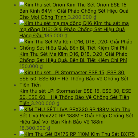
Kim Thu Sét Orion ESE 15
Bán Kính 64M - Giải Pháp Chống Sét Hiệu Quả
Cho Mọi Công Trình
3.200.000
₫
Kim thu sét mạ
mạ đồng D16: Giải Pháp Chống Sét Hiệu Quả
Hàng Đầu
185.000
₫
Kim Thu Sét Mạ Kẽm D16, D18, D20: Giải Pháp
Chống Sét Hiệu Quả, Bền Bỉ, Tiết Kiệm Chi Phí
150.000
₫
Kim thu sét LPI Stormaster ESE 15, ESE 30, ESE
50, ESE 60 – Hệ Thống Bảo Vệ Chống Sét Tiên
Tiến
3.200.000
₫
Kim Thu
Sét Liva Pex220 RP 188M - Giải Pháp Chống Sét
Hiệu Quả Với Bán Kính Bảo Vệ 188m
18.300.000
₫
Kim Thu Sét BX175