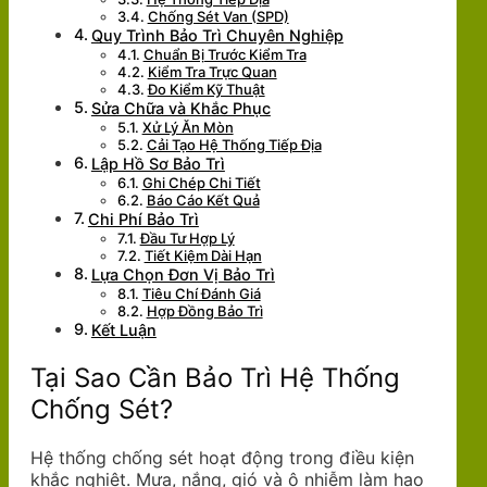
Chống Sét Van (SPD)
Quy Trình Bảo Trì Chuyên Nghiệp
Chuẩn Bị Trước Kiểm Tra
Kiểm Tra Trực Quan
Đo Kiểm Kỹ Thuật
Sửa Chữa và Khắc Phục
Xử Lý Ăn Mòn
Cải Tạo Hệ Thống Tiếp Địa
Lập Hồ Sơ Bảo Trì
Ghi Chép Chi Tiết
Báo Cáo Kết Quả
Chi Phí Bảo Trì
Đầu Tư Hợp Lý
Tiết Kiệm Dài Hạn
Lựa Chọn Đơn Vị Bảo Trì
Tiêu Chí Đánh Giá
Hợp Đồng Bảo Trì
Kết Luận
Tại Sao Cần Bảo Trì Hệ Thống
Chống Sét?
Hệ thống chống sét hoạt động trong điều kiện
khắc nghiệt. Mưa, nắng, gió và ô nhiễm làm hao