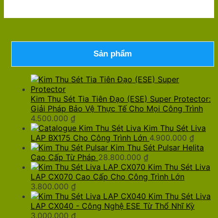
Sản phẩm
Kim Thu Sét Tia Tiên Đạo (ESE) Super Protector:
Giải Pháp Bảo Vệ Thực Tế Cho Mọi Công Trình
4.500.000
₫
Kim Thu Sét Liva
LAP BX175 Cho Công Trình Lớn
4.900.000
₫
Kim Thu Sét Pulsar Helita
Cao Cấp Từ Pháp
28.800.000
₫
Kim Thu Sét Liva
LAP CX070 Cao Cấp Cho Công Trình Lớn
3.800.000
₫
Kim Thu Sét Liva
LAP CX040 - Công Nghệ ESE Từ Thổ Nhĩ Kỳ
3.000.000
₫