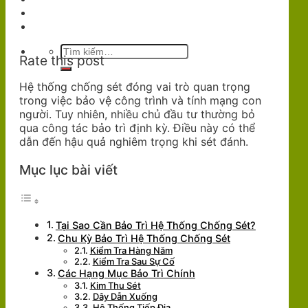
Dự Án
Liên Hệ
Tìm
Rate this post
kiếm:
Hệ thống chống sét đóng vai trò quan trọng
trong việc bảo vệ công trình và tính mạng con
người. Tuy nhiên, nhiều chủ đầu tư thường bỏ
qua công tác bảo trì định kỳ. Điều này có thể
dẫn đến hậu quả nghiêm trọng khi sét đánh.
Mục lục bài viết
Tại Sao Cần Bảo Trì Hệ Thống Chống Sét?
Chu Kỳ Bảo Trì Hệ Thống Chống Sét
Kiểm Tra Hàng Năm
Kiểm Tra Sau Sự Cố
Các Hạng Mục Bảo Trì Chính
Kim Thu Sét
Dây Dẫn Xuống
Hệ Thống Tiếp Địa