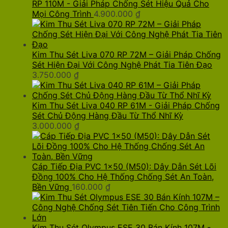
RP 110M - Giải Pháp Chống Sét Hiệu Quả Cho
Mọi Công Trình
4.900.000
₫
Kim Thu Sét Liva 070 RP 72M – Giải Pháp Chống
Sét Hiện Đại Với Công Nghệ Phát Tia Tiên Đạo
3.750.000
₫
Kim Thu Sét Liva 040 RP 61M - Giải Pháp Chống
Sét Chủ Động Hàng Đầu Từ Thổ Nhĩ Kỳ
3.000.000
₫
Cáp Tiếp Địa PVC 1x50 (M50): Dây Dẫn Sét Lõi
Đồng 100% Cho Hệ Thống Chống Sét An Toàn,
Bền Vững
160.000
₫
Kim Thu Sét Olympus ESE 30 Bán Kính 107M -