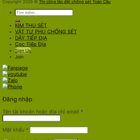
Copyright 2026 ©
Thi công lắp đặt chống sét Toàn Cầu
Tìm
kiếm:
KIM THU SÉT
VẬT TƯ PHỤ CHỐNG SÉT
DÂY TIẾP ĐỊA
Cọc Tiếp Địa
Sign Up
Join
Đăng nhập
Tên tài khoản hoặc địa chỉ email
*
Mật khẩu
*