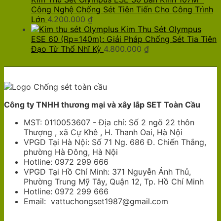
Công Nghệ Chống Sét Tiên Tiến Cho Công Trình
Lớn
4.200.000
₫
Kim Thu Sét Olympus
ESE 60 (Rp=140m): Giải Pháp Chống Sét Tia Tiên
Đạo Từ Thổ Nhĩ Kỳ
4.800.000
₫
Công ty TNHH thương mại và xây lắp SET Toàn Cầu
MST: 0110053607 - Địa chỉ: Số 2 ngõ 22 thôn
Thượng , xã Cự Khê , H. Thanh Oai, Hà Nội
VPGD Tại Hà Nội: Số 71 Ng. 686 Đ. Chiến Thắng,
phường Hà Đông, Hà Nội
Hotline: 0972 299 666
VPGD Tại Hồ Chí Minh: 371 Nguyễn Ảnh Thủ,
Phường Trung Mỹ Tây, Quận 12, Tp. Hồ Chí Minh
Hotline: 0972 299 666
Email: vattuchongset1987@gmail.com