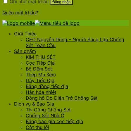
Ghi nhớ mật khẩu
Đăng nhập
Quên mật khẩu?
Giới Thiệu
CEO Nguyễn Dũng – Người Sáng Lập Chống
Sét Toàn Cầu
Sản phẩm
KIM THU SÉT
Cọc Tiếp Địa
Bộ Đếm Sét
Thép Mạ Kẽm
Dây Tiếp Địa
Băng đồng tiếp địa
Hàn hóa nhiệt
Đồng hồ Đo Điện Trở Chống Sét
Dịch vụ & Báo Giá
Thi Công Chống Sét
Chống Sét Nhà Ở
Bảng báo giá cọc tiếp địa
Cột thu lôi