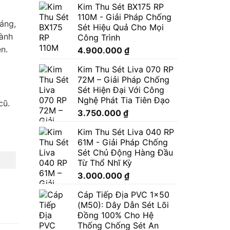
Kim Thu Sét BX175 RP
110M - Giải Pháp Chống
áng,
Sét Hiệu Quả Cho Mọi
hành
Công Trình
n.
4.900.000
₫
Kim Thu Sét Liva 070 RP
72M – Giải Pháp Chống
Sét Hiện Đại Với Công
Nghệ Phát Tia Tiên Đạo
cũ.
3.750.000
₫
Kim Thu Sét Liva 040 RP
61M - Giải Pháp Chống
Sét Chủ Động Hàng Đầu
Từ Thổ Nhĩ Kỳ
3.000.000
₫
Cáp Tiếp Địa PVC 1x50
(M50): Dây Dẫn Sét Lõi
Đồng 100% Cho Hệ
Thống Chống Sét An