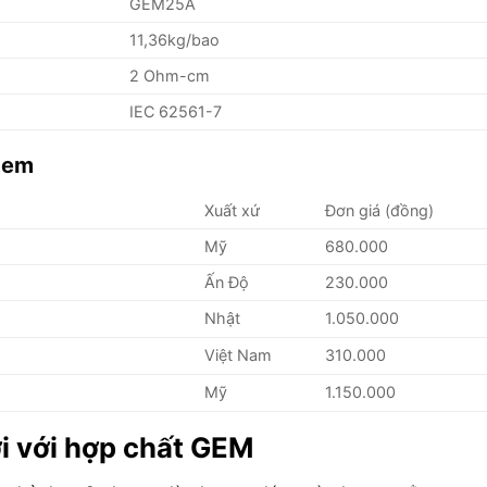
GEM25A
11,36kg/bao
2 Ohm-cm
IEC 62561-7
 gem
Xuất xứ
Đơn giá (đồng)
Mỹ
680.000
Ấn Độ
230.000
Nhật
1.050.000
Việt Nam
310.000
Mỹ
1.150.000
i với hợp chất GEM