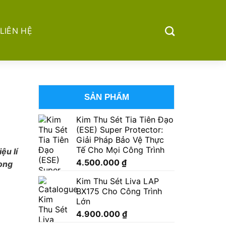
LIÊN HỆ
SẢN PHẨM
Kim Thu Sét Tia Tiên Đạo
(ESE) Super Protector:
Giải Pháp Bảo Vệ Thực
Tế Cho Mọi Công Trình
ệu lí
4.500.000
₫
rong
Kim Thu Sét Liva LAP
BX175 Cho Công Trình
Lớn
4.900.000
₫