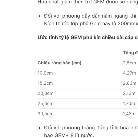
Hóa chất giảm điện trở GEM được sử dụn
Đối với phương dẫy dẫn nằm ngang khi p
Kích thước lớp phủ Gem này là 200m
Ước tính tỷ lệ GEM phủ kín chiều dài cáp 
Tổng đ
Chiều rộng hào (cm)
2,5cm
10,0cm
4,27m
15,2cm
2,83m
20,3cm
2,13m
25,4cm
1,70m
30,5cm
1,43m
Đối với phương thẳng đứng tỉ lệ hòa b
bao GEM+ 8 lít nước.