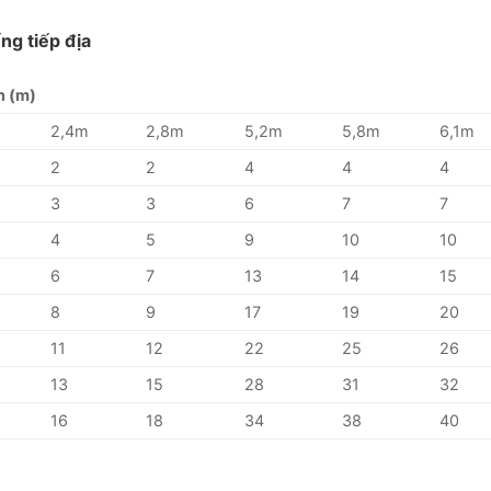
ng tiếp địa
n (m)
2,4m
2,8m
5,2m
5,8m
6,1m
2
2
4
4
4
3
3
6
7
7
4
5
9
10
10
6
7
13
14
15
8
9
17
19
20
11
12
22
25
26
13
15
28
31
32
16
18
34
38
40