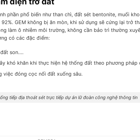
m điện trở đất
nh phần phổ biến như than chì, đất sét bentonite, muối kho
n 92%. GEM không bị ăn mòn, khi sử dụng sẽ cứng lại trở t
hông làm ô nhiễm môi trường, không cần bảo trì thường xuyê
ờng có các đặc điểm:
 đất son….
gây khó khăn khi thực hiện hệ thống đất theo phương pháp 
g việc đóng cọc nối đất xuống sâu.
ng tiếp địa thoát sét trực tiếp dự án lữ đoàn công nghệ thông tin