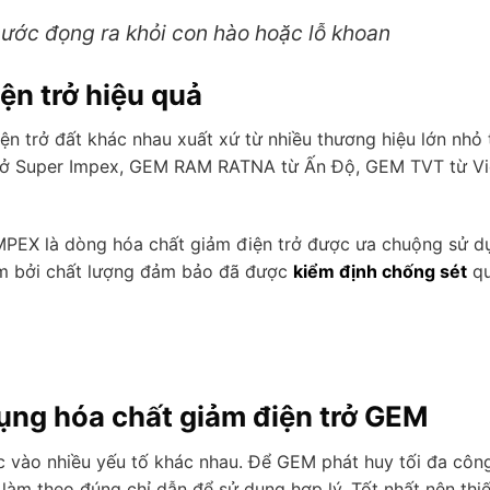
nước đọng ra khỏi con hào hoặc lỗ khoan
ện trở hiệu quả
ện trở đất khác nhau xuất xứ từ nhiều thương hiệu lớn nhỏ 
 trở Super Impex, GEM RAM RATNA từ Ấn Độ, GEM TVT từ Vi
MPEX là dòng hóa chất giảm điện trở được ưa chuộng sử d
Nam bởi chất lượng đảm bảo đã được
kiểm định chống sét
q
dụng hóa chất giảm điện trở GEM
ộc vào nhiều yếu tố khác nhau. Để GEM phát huy tối đa côn
, làm theo đúng chỉ dẫn để sử dụng hợp lý. Tốt nhất nên thiế