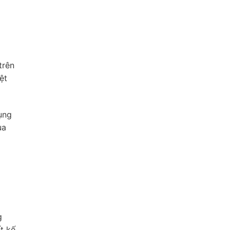
trên
ệt
ụng
ua
g
t kế