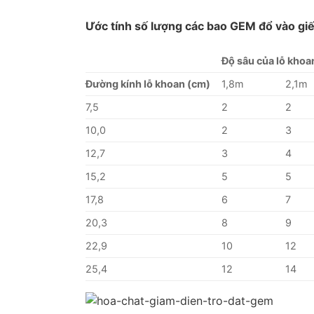
Ước tính số lượng các bao GEM đổ vào giế
Độ sâu của lỗ khoa
Đường kính lỗ khoan (cm)
1,8m
2,1m
7,5
2
2
10,0
2
3
12,7
3
4
15,2
5
5
17,8
6
7
20,3
8
9
22,9
10
12
25,4
12
14