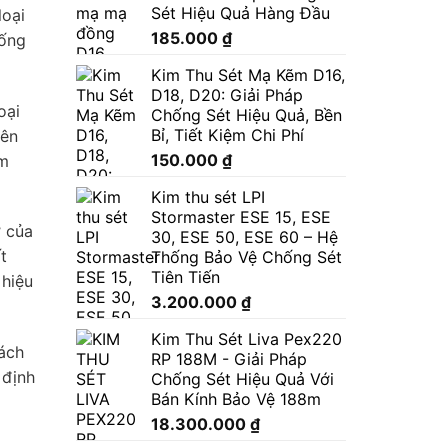
Sét Hiệu Quả Hàng Đầu
loại
185.000
₫
hống
Kim Thu Sét Mạ Kẽm D16,
D18, D20: Giải Pháp
oại
Chống Sét Hiệu Quả, Bền
Bỉ, Tiết Kiệm Chi Phí
lên
150.000
₫
ảm
Kim thu sét LPI
Stormaster ESE 15, ESE
ở của
30, ESE 50, ESE 60 – Hệ
t
Thống Bảo Vệ Chống Sét
Tiên Tiến
 hiệu
3.200.000
₫
Kim Thu Sét Liva Pex220
ách
RP 188M - Giải Pháp
 định
Chống Sét Hiệu Quả Với
Bán Kính Bảo Vệ 188m
18.300.000
₫