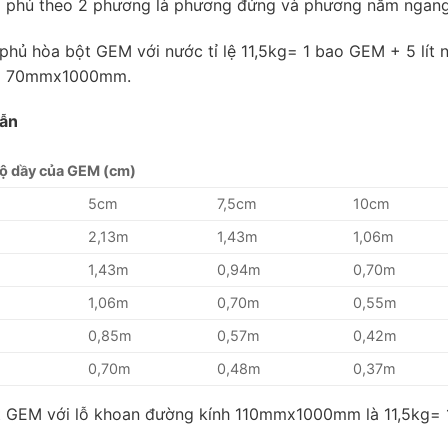
g phủ theo 2 phương là phương đứng và phương nằm ngang
hủ hòa bột GEM với nước tỉ lệ 11,5kg= 1 bao GEM + 5 lít 
mx 70mmx1000mm.
dẫn
ộ dầy của GEM (cm)
5cm
7,5cm
10cm
2,13m
1,43m
1,06m
1,43m
0,94m
0,70m
1,06m
0,70m
0,55m
0,85m
0,57m
0,42m
0,70m
0,48m
0,37m
ột GEM với lỗ khoan đường kính 110mmx1000mm là 11,5kg= 