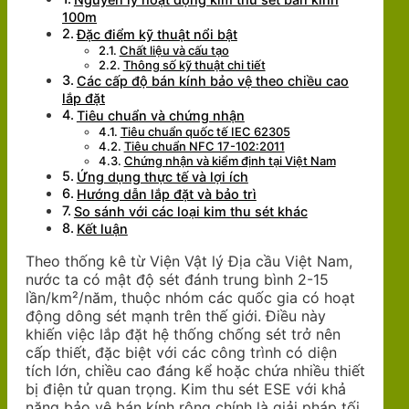
100m
Đặc điểm kỹ thuật nổi bật
Chất liệu và cấu tạo
Thông số kỹ thuật chi tiết
Các cấp độ bán kính bảo vệ theo chiều cao
lắp đặt
Tiêu chuẩn và chứng nhận
Tiêu chuẩn quốc tế IEC 62305
Tiêu chuẩn NFC 17-102:2011
Chứng nhận và kiểm định tại Việt Nam
Ứng dụng thực tế và lợi ích
Hướng dẫn lắp đặt và bảo trì
So sánh với các loại kim thu sét khác
Kết luận
Theo thống kê từ Viện Vật lý Địa cầu Việt Nam,
nước ta có mật độ sét đánh trung bình 2-15
lần/km²/năm, thuộc nhóm các quốc gia có hoạt
động dông sét mạnh trên thế giới. Điều này
khiến việc lắp đặt hệ thống chống sét trở nên
cấp thiết, đặc biệt với các công trình có diện
tích lớn, chiều cao đáng kể hoặc chứa nhiều thiết
bị điện tử quan trọng. Kim thu sét ESE với khả
năng bảo vệ bán kính rộng chính là giải pháp tối