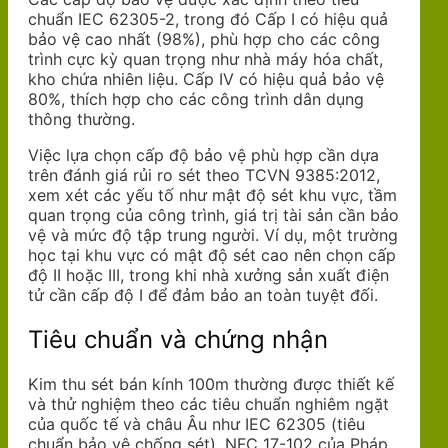
chuẩn IEC 62305-2, trong đó Cấp I có hiệu quả
bảo vệ cao nhất (98%), phù hợp cho các công
trình cực kỳ quan trọng như nhà máy hóa chất,
kho chứa nhiên liệu. Cấp IV có hiệu quả bảo vệ
80%, thích hợp cho các công trình dân dụng
thông thường.
Việc lựa chọn cấp độ bảo vệ phù hợp cần dựa
trên đánh giá rủi ro sét theo TCVN 9385:2012,
xem xét các yếu tố như mật độ sét khu vực, tầm
quan trọng của công trình, giá trị tài sản cần bảo
vệ và mức độ tập trung người. Ví dụ, một trường
học tại khu vực có mật độ sét cao nên chọn cấp
độ II hoặc III, trong khi nhà xưởng sản xuất điện
tử cần cấp độ I để đảm bảo an toàn tuyệt đối.
Tiêu chuẩn và chứng nhận
Kim thu sét bán kính 100m thường được thiết kế
và thử nghiệm theo các tiêu chuẩn nghiêm ngặt
của quốc tế và châu Âu như IEC 62305 (tiêu
chuẩn bảo vệ chống sét), NFC 17-102 của Pháp,