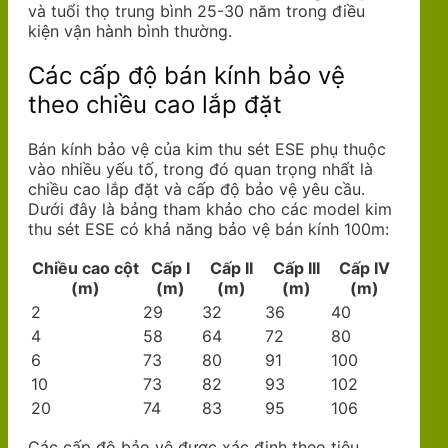
và tuổi thọ trung bình 25-30 năm trong điều
kiện vận hành bình thường.
Các cấp độ bán kính bảo vệ
theo chiều cao lắp đặt
Bán kính bảo vệ của kim thu sét ESE phụ thuộc
vào nhiều yếu tố, trong đó quan trọng nhất là
chiều cao lắp đặt và cấp độ bảo vệ yêu cầu.
Dưới đây là bảng tham khảo cho các model kim
thu sét ESE có khả năng bảo vệ bán kính 100m:
Chiều cao cột
Cấp I
Cấp II
Cấp III
Cấp IV
(m)
(m)
(m)
(m)
(m)
2
29
32
36
40
4
58
64
72
80
6
73
80
91
100
10
73
82
93
102
20
74
83
95
106
Các cấp độ bảo vệ được xác định theo tiêu