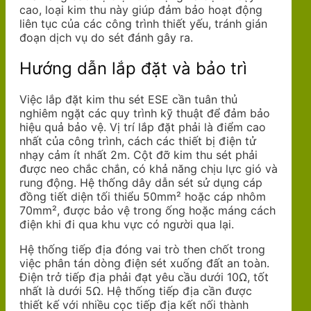
cao, loại kim thu này giúp đảm bảo hoạt động
liên tục của các công trình thiết yếu, tránh gián
đoạn dịch vụ do sét đánh gây ra.
Hướng dẫn lắp đặt và bảo trì
Việc lắp đặt kim thu sét ESE cần tuân thủ
nghiêm ngặt các quy trình kỹ thuật để đảm bảo
hiệu quả bảo vệ. Vị trí lắp đặt phải là điểm cao
nhất của công trình, cách các thiết bị điện tử
nhạy cảm ít nhất 2m. Cột đỡ kim thu sét phải
được neo chắc chắn, có khả năng chịu lực gió và
rung động. Hệ thống dây dẫn sét sử dụng cáp
đồng tiết diện tối thiểu 50mm² hoặc cáp nhôm
70mm², được bảo vệ trong ống hoặc máng cách
điện khi đi qua khu vực có người qua lại.
Hệ thống tiếp địa đóng vai trò then chốt trong
việc phân tán dòng điện sét xuống đất an toàn.
Điện trở tiếp địa phải đạt yêu cầu dưới 10Ω, tốt
nhất là dưới 5Ω. Hệ thống tiếp địa cần được
thiết kế với nhiều cọc tiếp địa kết nối thành