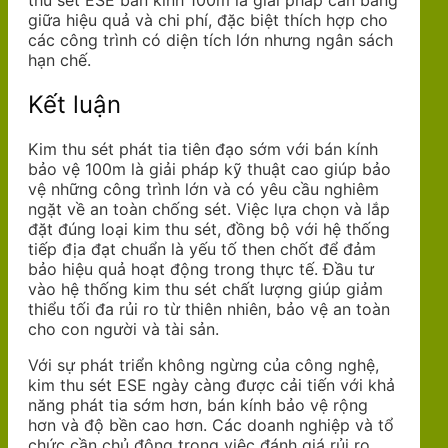
thu sét ESE bán kính 100m là giải pháp cân bằng
giữa hiệu quả và chi phí, đặc biệt thích hợp cho
các công trình có diện tích lớn nhưng ngân sách
hạn chế.
Kết luận
Kim thu sét phát tia tiên đạo sớm với bán kính
bảo vệ 100m là giải pháp kỹ thuật cao giúp bảo
vệ những công trình lớn và có yêu cầu nghiêm
ngặt về an toàn chống sét. Việc lựa chọn và lắp
đặt đúng loại kim thu sét, đồng bộ với hệ thống
tiếp địa đạt chuẩn là yếu tố then chốt để đảm
bảo hiệu quả hoạt động trong thực tế. Đầu tư
vào hệ thống kim thu sét chất lượng giúp giảm
thiểu tối đa rủi ro từ thiên nhiên, bảo vệ an toàn
cho con người và tài sản.
Với sự phát triển không ngừng của công nghệ,
kim thu sét ESE ngày càng được cải tiến với khả
năng phát tia sớm hơn, bán kính bảo vệ rộng
hơn và độ bền cao hơn. Các doanh nghiệp và tổ
chức cần chủ động trong việc đánh giá rủi ro