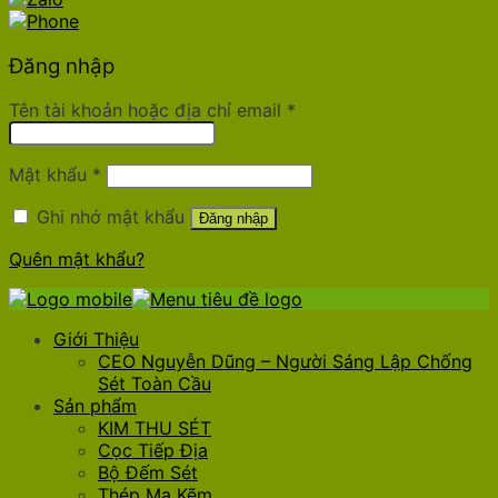
Đăng nhập
Tên tài khoản hoặc địa chỉ email
*
Mật khẩu
*
Ghi nhớ mật khẩu
Đăng nhập
Quên mật khẩu?
Giới Thiệu
CEO Nguyễn Dũng – Người Sáng Lập Chống
Sét Toàn Cầu
Sản phẩm
KIM THU SÉT
Cọc Tiếp Địa
Bộ Đếm Sét
Thép Mạ Kẽm