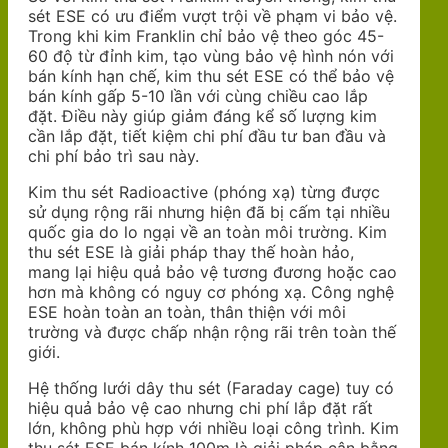
sét ESE có ưu điểm vượt trội về phạm vi bảo vệ.
Trong khi kim Franklin chỉ bảo vệ theo góc 45-
60 độ từ đỉnh kim, tạo vùng bảo vệ hình nón với
bán kính hạn chế, kim thu sét ESE có thể bảo vệ
bán kính gấp 5-10 lần với cùng chiều cao lắp
đặt. Điều này giúp giảm đáng kể số lượng kim
cần lắp đặt, tiết kiệm chi phí đầu tư ban đầu và
chi phí bảo trì sau này.
Kim thu sét Radioactive (phóng xạ) từng được
sử dụng rộng rãi nhưng hiện đã bị cấm tại nhiều
quốc gia do lo ngại về an toàn môi trường. Kim
thu sét ESE là giải pháp thay thế hoàn hảo,
mang lại hiệu quả bảo vệ tương đương hoặc cao
hơn mà không có nguy cơ phóng xạ. Công nghệ
ESE hoàn toàn an toàn, thân thiện với môi
trường và được chấp nhận rộng rãi trên toàn thế
giới.
Hệ thống lưới dây thu sét (Faraday cage) tuy có
hiệu quả bảo vệ cao nhưng chi phí lắp đặt rất
lớn, không phù hợp với nhiều loại công trình. Kim