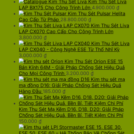
Kim Thu Sét Liva
LAP BX175 Cho Công Trình Lớn
4.900.000
₫
Kim Thu Sét Pulsar Helita
Cao Cấp Từ Pháp
28.800.000
₫
Kim Thu Sét Liva
LAP CX070 Cao Cấp Cho Công Trình Lớn
3.800.000
₫
Kim Thu Sét Liva
LAP CX040 - Công Nghệ ESE Từ Thổ Nhĩ Kỳ
3.000.000
₫
Kim Thu Sét Orion ESE 15
Bán Kính 64M - Giải Pháp Chống Sét Hiệu Quả
Cho Mọi Công Trình
3.200.000
₫
Kim thu sét mạ
mạ đồng D16: Giải Pháp Chống Sét Hiệu Quả
Hàng Đầu
185.000
₫
Kim Thu Sét Mạ Kẽm D16, D18, D20: Giải Pháp
Chống Sét Hiệu Quả, Bền Bỉ, Tiết Kiệm Chi Phí
150.000
₫