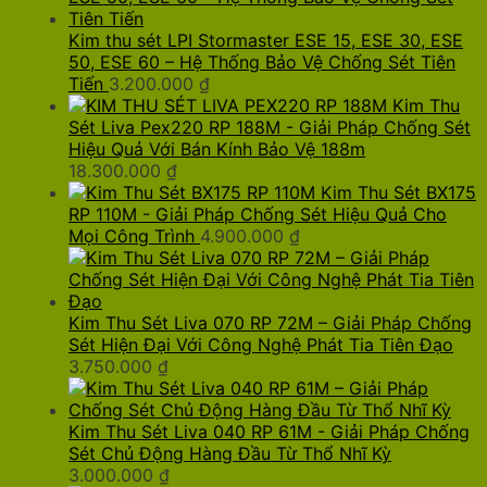
Kim thu sét LPI Stormaster ESE 15, ESE 30, ESE
50, ESE 60 – Hệ Thống Bảo Vệ Chống Sét Tiên
Tiến
3.200.000
₫
Kim Thu
Sét Liva Pex220 RP 188M - Giải Pháp Chống Sét
Hiệu Quả Với Bán Kính Bảo Vệ 188m
18.300.000
₫
Kim Thu Sét BX175
RP 110M - Giải Pháp Chống Sét Hiệu Quả Cho
Mọi Công Trình
4.900.000
₫
Kim Thu Sét Liva 070 RP 72M – Giải Pháp Chống
Sét Hiện Đại Với Công Nghệ Phát Tia Tiên Đạo
3.750.000
₫
Kim Thu Sét Liva 040 RP 61M - Giải Pháp Chống
Sét Chủ Động Hàng Đầu Từ Thổ Nhĩ Kỳ
3.000.000
₫