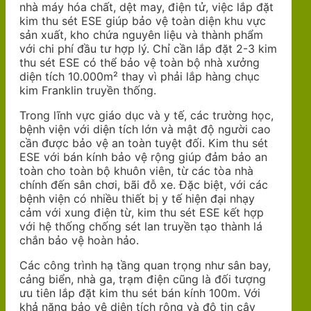
nhà máy hóa chất, dệt may, điện tử, việc lắp đặt
kim thu sét ESE giúp bảo vệ toàn diện khu vực
sản xuất, kho chứa nguyên liệu và thành phẩm
với chi phí đầu tư hợp lý. Chỉ cần lắp đặt 2-3 kim
thu sét ESE có thể bảo vệ toàn bộ nhà xưởng
diện tích 10.000m² thay vì phải lắp hàng chục
kim Franklin truyền thống.
Trong lĩnh vực giáo dục và y tế, các trường học,
bệnh viện với diện tích lớn và mật độ người cao
cần được bảo vệ an toàn tuyệt đối. Kim thu sét
ESE với bán kính bảo vệ rộng giúp đảm bảo an
toàn cho toàn bộ khuôn viên, từ các tòa nhà
chính đến sân chơi, bãi đỗ xe. Đặc biệt, với các
bệnh viện có nhiều thiết bị y tế hiện đại nhạy
cảm với xung điện từ, kim thu sét ESE kết hợp
với hệ thống chống sét lan truyền tạo thành lá
chắn bảo vệ hoàn hảo.
Các công trình hạ tầng quan trọng như sân bay,
cảng biển, nhà ga, trạm điện cũng là đối tượng
ưu tiên lắp đặt kim thu sét bán kính 100m. Với
khả năng bảo vệ diện tích rộng và độ tin cậy