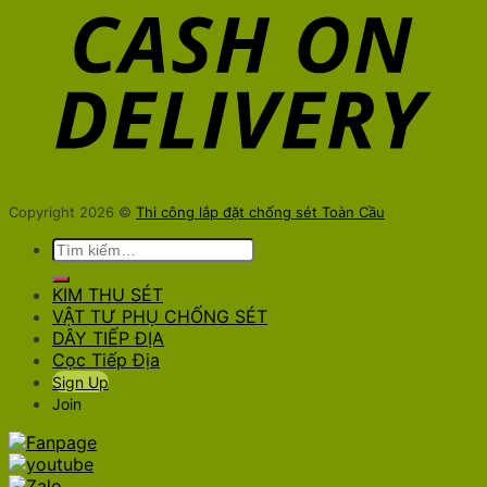
Copyright 2026 ©
Thi công lắp đặt chống sét Toàn Cầu
Tìm
kiếm:
KIM THU SÉT
VẬT TƯ PHỤ CHỐNG SÉT
DÂY TIẾP ĐỊA
Cọc Tiếp Địa
Sign Up
Join