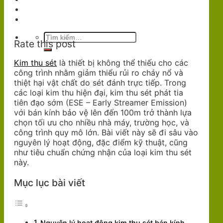
Dự Án
Liên Hệ
Tìm
Rate this post
kiếm:
Kim thu sét
là thiết bị không thể thiếu cho các
công trình nhằm giảm thiểu rủi ro cháy nổ và
thiệt hại vật chất do sét đánh trực tiếp. Trong
các loại kim thu hiện đại, kim thu sét phát tia
tiên đạo sớm (ESE – Early Streamer Emission)
với bán kính bảo vệ lên đến 100m trở thành lựa
chọn tối ưu cho nhiều nhà máy, trường học, và
công trình quy mô lớn. Bài viết này sẽ đi sâu vào
nguyên lý hoạt động, đặc điểm kỹ thuật, cũng
như tiêu chuẩn chứng nhận của loại kim thu sét
này.
Mục lục bài viết
Nguyên lý hoạt động kim thu sét bán kính