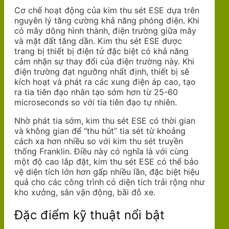
Cơ chế hoạt động của kim thu sét ESE dựa trên
nguyên lý tăng cường khả năng phóng điện. Khi
có mây dông hình thành, điện trường giữa mây
và mặt đất tăng dần. Kim thu sét ESE được
trang bị thiết bị điện tử đặc biệt có khả năng
cảm nhận sự thay đổi của điện trường này. Khi
điện trường đạt ngưỡng nhất định, thiết bị sẽ
kích hoạt và phát ra các xung điện áp cao, tạo
ra tia tiên đạo nhân tạo sớm hơn từ 25-60
microseconds so với tia tiên đạo tự nhiên.
Nhờ phát tia sớm, kim thu sét ESE có thời gian
và không gian để “thu hút” tia sét từ khoảng
cách xa hơn nhiều so với kim thu sét truyền
thống Franklin. Điều này có nghĩa là với cùng
một độ cao lắp đặt, kim thu sét ESE có thể bảo
vệ diện tích lớn hơn gấp nhiều lần, đặc biệt hiệu
quả cho các công trình có diện tích trải rộng như
kho xưởng, sân vận động, bãi đỗ xe.
Đặc điểm kỹ thuật nổi bật