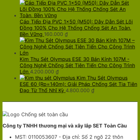
Cáp Tiếp Địa PVC 1x50 (M50): Dây Dẫn Sét Lõi
Đồng 100% Cho Hệ Thống Chống Sét An Toàn,
Bền Vững
160.000
₫
Kim Thu Sét Olympus ESE 30 Bán Kính 107M -
Công Nghệ Chống Sét Tiên Tiến Cho Công Trình
Lớn
4.200.000
₫
Kim Thu Sét Olympus
ESE 60 (Rp=140m): Giải Pháp Chống Sét Tia Tiên
Đạo Từ Thổ Nhĩ Kỳ
4.800.000
₫
Công ty TNHH thương mại và xây lắp SET Toàn Cầu
MST: 0110053607 - Địa chỉ: Số 2 ngõ 22 thôn