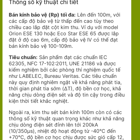
Thông số kỹ thuật chi tiết
Bán kính bảo vệ (Rp) tối đa:
Lên đến 100m, với
các cấp độ bảo vệ từ thấp đến cao tùy theo
chiều cao lắp đặt cột kim thu. Ví dụ với model
Orion ESE 130 hoặc Eco Star ESE 65 được lắp
đặt ở độ cao 6m, cấp độ bảo vệ IV có thể đạt
bán kính bảo vệ 100-109m.
Tiêu chuẩn:
Sản phẩm đạt các chuẩn IEC
62305, NFC 17-102:2011, UNE 21186 và được
kiểm nghiệm bởi các phòng thí nghiệm quốc tế
như LABELEC, Bureau Veritas. Các tiêu chuẩn
này quy định nghiêm ngặt về khả năng phát tia,
thời gian phát tia sớm (ΔT), độ bền cơ học, khả
năng chịu dòng điện sét và độ tin cậy trong điều
kiện thời tiết khắc nghiệt.
Ngoài ra, kim thu sét bán kính 100m còn có các
thông số kỹ thuật quan trọng khác như khả năng
chịu dòng điện sét đỉnh lên tới 200kA
(10/350μs), nhiệt độ hoạt động từ -40°C đến
+70°C, độ bền cơ học chịu được sức gió cấp 12,