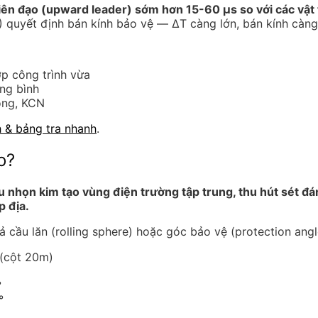
iên đạo (upward leader) sớm hơn 15-60 μs so với các vật 
 quyết định bán kính bảo vệ — ΔT càng lớn, bán kính càng
p công trình vừa
ng bình
ộng, KCN
h & bảng tra nhanh
.
o?
nhọn kim tạo vùng điện trường tập trung, thu hút sét đán
p địa.
 cầu lăn (rolling sphere) hoặc góc bảo vệ (protection angl
 (cột 20m)
°
°