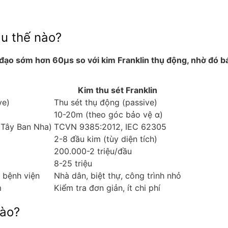
au thế nào?
n đạo sớm hơn 60μs so với kim Franklin thụ động, nhờ đó bá
Kim thu sét Franklin
ve)
Thu sét thụ động (passive)
10-20m (theo góc bảo vệ α)
(Tây Ban Nha)
TCVN 9385:2012, IEC 62305
2-8 đầu kim (tùy diện tích)
200.000-2 triệu/đầu
8-25 triệu
 bệnh viện
Nhà dân, biệt thự, công trình nhỏ
m
Kiểm tra đơn giản, ít chi phí
nào?