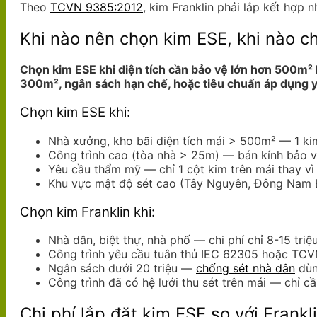
Theo
TCVN 9385:2012
, kim Franklin phải lắp kết hợp 
Khi nào nên chọn kim ESE, khi nào ch
Chọn kim ESE khi diện tích cần bảo vệ lớn hơn 500m² 
300m², ngân sách hạn chế, hoặc tiêu chuẩn áp dụng
Chọn kim ESE khi:
Nhà xưởng, kho bãi diện tích mái > 500m² — 1 ki
Công trình cao (tòa nhà > 25m) — bán kính bảo v
Yêu cầu thẩm mỹ — chỉ 1 cột kim trên mái thay vì
Khu vực mật độ sét cao (Tây Nguyên, Đông Nam B
Chọn kim Franklin khi:
Nhà dân, biệt thự, nhà phố — chi phí chỉ 8-15 triệu
Công trình yêu cầu tuân thủ IEC 62305 hoặc TCV
Ngân sách dưới 20 triệu —
chống sét nhà dân
dùn
Công trình đã có hệ lưới thu sét trên mái — chỉ c
Chi phí lắp đặt kim ESE so với Frank