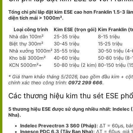
Tổng chi phí lắp đặt kim ESE cao hơn Franklin 1.5-3 l
diện tích mái > 1000m².
Loại công trình
Kim ESE (trọn gói)
Kim Franklin (t
Nhà dân 100m²
25-35 triệu
8-15 triệu
Biệt thự 300m²
30-45 triệu
15-25 triệu
Nhà xưởng 1000m²
35-55 triệu
30-50 triệu (4-
Kho bãi 3000m²
40-60 triệu
50-80 triệu (8-
KCN 5000m²+
50-80 triệu (2 kim)
80-150 triệu (1
* Giá tham khảo tháng 5/2026, bao gồm đầu kim + cột 
chính xác theo công trình:
0972 299 666
.
Các thương hiệu kim thu sét ESE phổ
5 thương hiệu ESE được sử dụng nhiều nhất: Indelec (P
Nha).
Indelec Prevectron 3 S60 (Pháp):
ΔT = 60μs, bán
Ingesco PDC 6.3 (Tây Ban Nha):
ΔT = 60μs, giá 1