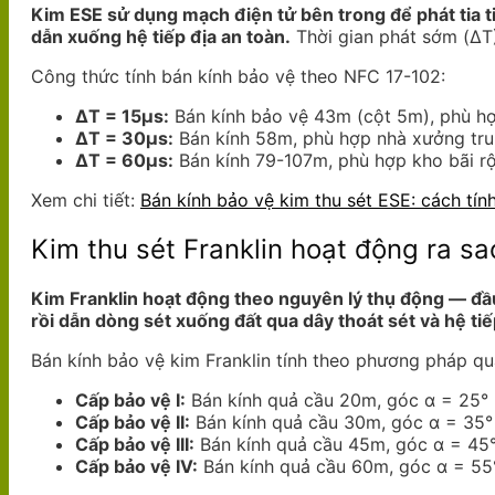
Kim ESE sử dụng mạch điện tử bên trong để phát tia t
dẫn xuống hệ tiếp địa an toàn.
Thời gian phát sớm (ΔT)
Công thức tính bán kính bảo vệ theo NFC 17-102:
ΔT = 15μs:
Bán kính bảo vệ 43m (cột 5m), phù hợ
ΔT = 30μs:
Bán kính 58m, phù hợp nhà xưởng tru
ΔT = 60μs:
Bán kính 79-107m, phù hợp kho bãi r
Xem chi tiết:
Bán kính bảo vệ kim thu sét ESE: cách tín
Kim thu sét Franklin hoạt động ra sa
Kim Franklin hoạt động theo nguyên lý thụ động — đầu 
rồi dẫn dòng sét xuống đất qua dây thoát sét và hệ tiế
Bán kính bảo vệ kim Franklin tính theo phương pháp quả
Cấp bảo vệ I:
Bán kính quả cầu 20m, góc α = 25°
Cấp bảo vệ II:
Bán kính quả cầu 30m, góc α = 35°
Cấp bảo vệ III:
Bán kính quả cầu 45m, góc α = 45
Cấp bảo vệ IV:
Bán kính quả cầu 60m, góc α = 55