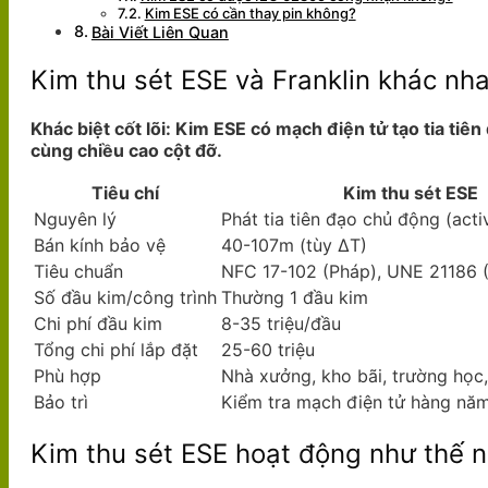
Kim ESE có cần thay pin không?
Bài Viết Liên Quan
Kim thu sét ESE và Franklin khác nh
Khác biệt cốt lõi: Kim ESE có mạch điện tử tạo tia tiê
cùng chiều cao cột đỡ.
Tiêu chí
Kim thu sét ESE
Nguyên lý
Phát tia tiên đạo chủ động (acti
Bán kính bảo vệ
40-107m (tùy ΔT)
Tiêu chuẩn
NFC 17-102 (Pháp), UNE 21186 
Số đầu kim/công trình
Thường 1 đầu kim
Chi phí đầu kim
8-35 triệu/đầu
Tổng chi phí lắp đặt
25-60 triệu
Phù hợp
Nhà xưởng, kho bãi, trường học,
Bảo trì
Kiểm tra mạch điện tử hàng nă
Kim thu sét ESE hoạt động như thế 