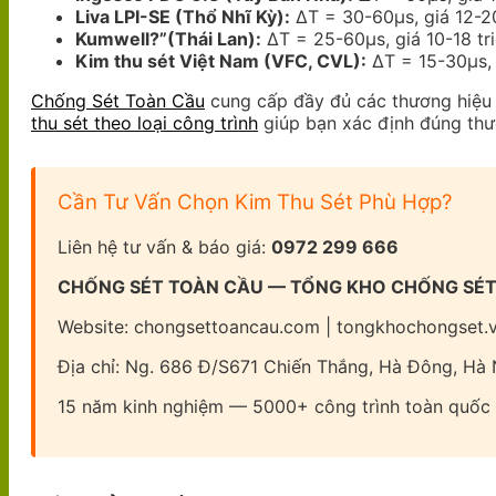
Liva LPI-SE (Thổ Nhĩ Kỳ):
ΔT = 30-60μs, giá 12-20
Kumwell?”(Thái Lan):
ΔT = 25-60μs, giá 10-18 tri
Kim thu sét Việt Nam (VFC, CVL):
ΔT = 15-30μs, g
Chống Sét Toàn Cầu
cung cấp đầy đủ các thương hiệu 
thu sét theo loại công trình
giúp bạn xác định đúng thư
Cần Tư Vấn Chọn Kim Thu Sét Phù Hợp?
Liên hệ tư vấn & báo giá:
0972 299 666
CHỐNG SÉT TOÀN CẦU — TỔNG KHO CHỐNG SÉ
Website: chongsettoancau.com | tongkhochongset.
Địa chỉ: Ng. 686 Đ/S671 Chiến Thắng, Hà Đông, Hà 
15 năm kinh nghiệm — 5000+ công trình toàn quốc