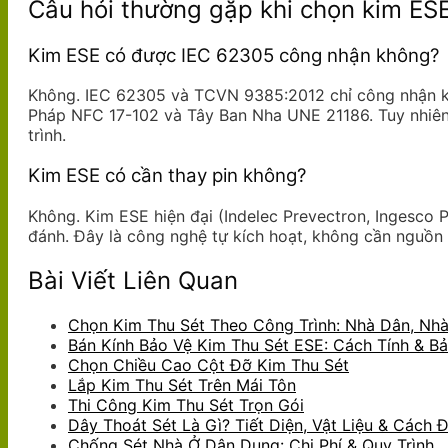
Câu hỏi thường gặp khi chọn kim ESE
Kim ESE có được IEC 62305 công nhận không?
Không. IEC 62305 và TCVN 9385:2012 chỉ công nhận kim
Pháp NFC 17-102 và Tây Ban Nha UNE 21186. Tuy nhiên,
trình.
Kim ESE có cần thay pin không?
Không. Kim ESE hiện đại (Indelec Prevectron, Ingesco 
đánh. Đây là công nghệ tự kích hoạt, không cần nguồn 
Bài Viết Liên Quan
Chọn Kim Thu Sét Theo Công Trình: Nhà Dân, Nh
Bán Kính Bảo Vệ Kim Thu Sét ESE: Cách Tính & B
Chọn Chiều Cao Cột Đỡ Kim Thu Sét
Lắp Kim Thu Sét Trên Mái Tôn
Thi Công Kim Thu Sét Trọn Gói
Dây Thoát Sét Là Gì? Tiết Diện, Vật Liệu & Cách 
Chống Sét Nhà Ở Dân Dụng: Chi Phí & Quy Trình