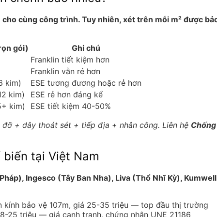
ần cho cùng công trình. Tuy nhiên, xét trên mỗi m² được b
rọn gói)
Ghi chú
Franklin tiết kiệm hơn
Franklin vẫn rẻ hơn
6 kim)
ESE tương đương hoặc rẻ hơn
12 kim)
ESE rẻ hơn đáng kể
5+ kim)
ESE tiết kiệm 40-50%
đỡ + dây thoát sét + tiếp địa + nhân công. Liên hệ
Chống 
 biến tại Việt Nam
háp), Ingesco (Tây Ban Nha), Liva (Thổ Nhĩ Kỳ), Kumwell 
 kính bảo vệ 107m, giá 25-35 triệu — top đầu thị trường
8-25 triệu — giá cạnh tranh, chứng nhận UNE 21186