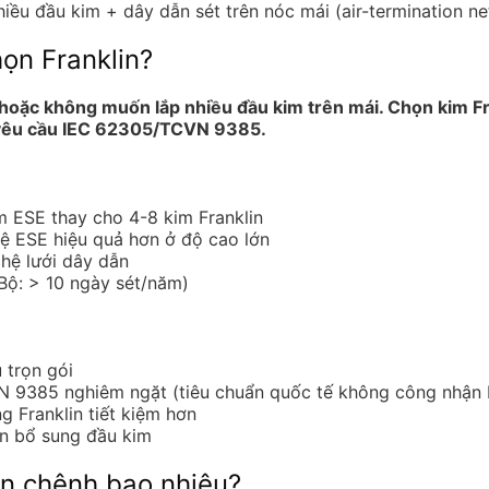
nhiều đầu kim + dây dẫn sét trên nóc mái (air-termination n
ọn Franklin?
hoặc không muốn lắp nhiều đầu kim trên mái. Chọn kim Fra
 yêu cầu IEC 62305/TCVN 9385.
m ESE thay cho 4-8 kim Franklin
ệ ESE hiệu quả hơn ở độ cao lớn
 hệ lưới dây dẫn
ộ: > 10 ngày sét/năm)
 trọn gói
N 9385 nghiêm ngặt (tiêu chuẩn quốc tế không công nhận
g Franklin tiết kiệm hơn
ần bổ sung đầu kim
lin chênh bao nhiêu?