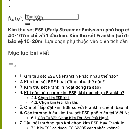
Dự Án
Liên Hệ
Tìm
Rate this post
kiếm:
Kim thu sét ESE (Early Streamer Emission) phù hợp ch
40-107m chỉ với 1 đầu kim. Kim thu sét Franklin (cổ đ
bảo vệ 10-20m.
Lựa chọn phụ thuộc vào diện tích cần 
Mục lục bài viết
Kim thu sét ESE và Franklin khác nhau thế nào?
Kim thu sét ESE hoạt động như thế nào?
Kim thu sét Franklin hoạt động ra sao?
Khi nào nên chọn kim ESE, khi nào chọn Franklin?
Chọn kim ESE khi:
Chọn kim Franklin khi:
Chi phí lắp đặt kim ESE so với Franklin chênh bao n
Các thương hiệu kim thu sét ESE phổ biến tại Việt 
Cần Tư Vấn Chọn Kim Thu Sét Phù Hợp?
Câu hỏi thường gặp khi chọn kim ESE hay Franklin
Kim ESE có được IEC 62305 công nhận không?