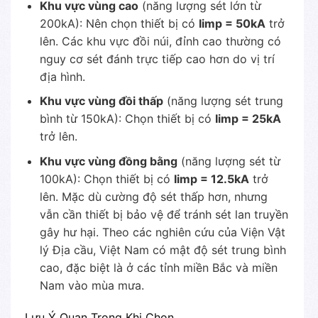
Khu vực vùng cao
(năng lượng sét lớn từ
200kA): Nên chọn thiết bị có
Iimp = 50kA
trở
lên. Các khu vực đồi núi, đỉnh cao thường có
nguy cơ sét đánh trực tiếp cao hơn do vị trí
địa hình.
Khu vực vùng đồi thấp
(năng lượng sét trung
bình từ 150kA): Chọn thiết bị có
Iimp = 25kA
trở lên.
Khu vực vùng đồng bằng
(năng lượng sét từ
100kA): Chọn thiết bị có
Iimp = 12.5kA
trở
lên. Mặc dù cường độ sét thấp hơn, nhưng
vẫn cần thiết bị bảo vệ để tránh sét lan truyền
gây hư hại. Theo các nghiên cứu của Viện Vật
lý Địa cầu, Việt Nam có mật độ sét trung bình
cao, đặc biệt là ở các tỉnh miền Bắc và miền
Nam vào mùa mưa.
Lưu Ý Quan Trọng Khi Chọn