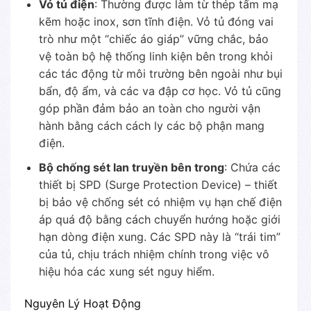
Vỏ tủ điện
: Thường được làm từ thép tấm mạ
kẽm hoặc inox, sơn tĩnh điện. Vỏ tủ đóng vai
trò như một “chiếc áo giáp” vững chắc, bảo
vệ toàn bộ hệ thống linh kiện bên trong khỏi
các tác động từ môi trường bên ngoài như bụi
bẩn, độ ẩm, và các va đập cơ học. Vỏ tủ cũng
góp phần đảm bảo an toàn cho người vận
hành bằng cách cách ly các bộ phận mang
điện.
Bộ chống sét lan truyền bên trong
: Chứa các
thiết bị SPD (Surge Protection Device) – thiết
bị bảo vệ chống sét có nhiệm vụ hạn chế điện
áp quá độ bằng cách chuyển hướng hoặc giới
hạn dòng điện xung. Các SPD này là “trái tim”
của tủ, chịu trách nhiệm chính trong việc vô
hiệu hóa các xung sét nguy hiểm.
Nguyên Lý Hoạt Động