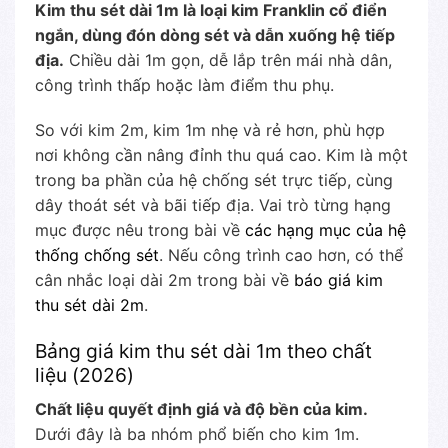
Kim thu sét dài 1m là loại kim Franklin cổ điển
ngắn, dùng đón dòng sét và dẫn xuống hệ tiếp
địa.
Chiều dài 1m gọn, dễ lắp trên mái nhà dân,
công trình thấp hoặc làm điểm thu phụ.
So với kim 2m, kim 1m nhẹ và rẻ hơn, phù hợp
nơi không cần nâng đỉnh thu quá cao. Kim là một
trong ba phần của hệ chống sét trực tiếp, cùng
dây thoát sét và bãi tiếp địa. Vai trò từng hạng
mục được nêu trong bài về
các hạng mục của hệ
thống chống sét
. Nếu công trình cao hơn, có thể
cân nhắc loại dài 2m trong bài về
báo giá kim
thu sét dài 2m
.
Bảng giá kim thu sét dài 1m theo chất
liệu (2026)
Chất liệu quyết định giá và độ bền của kim.
Dưới đây là ba nhóm phổ biến cho kim 1m.