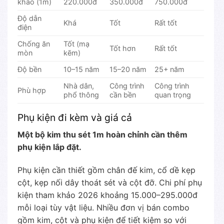
khảo (1m)
220.000đ
350.000đ
750.000đ
Độ dẫn
Khá
Tốt
Rất tốt
điện
Chống ăn
Tốt (mạ
Tốt hơn
Rất tốt
mòn
kẽm)
Độ bền
10–15 năm
15–20 năm
25+ năm
Nhà dân,
Công trình
Công trình
Phù hợp
phổ thông
cần bền
quan trọng
Phụ kiện đi kèm và giá cả
Một bộ kim thu sét 1m hoàn chỉnh cần thêm
phụ kiện lắp đặt.
Phụ kiện cần thiết gồm chân đế kim, cổ dề kẹp
cột, kẹp nối dây thoát sét và cột đỡ. Chi phí phụ
kiện tham khảo 2026 khoảng 15.000–295.000đ
mỗi loại tùy vật liệu. Nhiều đơn vị bán combo
gồm kim, cột và phụ kiện để tiết kiệm so với