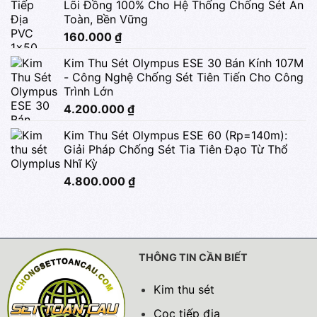
Lõi Đồng 100% Cho Hệ Thống Chống Sét An
Toàn, Bền Vững
160.000
₫
Kim Thu Sét Olympus ESE 30 Bán Kính 107M
- Công Nghệ Chống Sét Tiên Tiến Cho Công
Trình Lớn
4.200.000
₫
Kim Thu Sét Olympus ESE 60 (Rp=140m):
Giải Pháp Chống Sét Tia Tiên Đạo Từ Thổ
Nhĩ Kỳ
4.800.000
₫
THÔNG TIN CẦN BIẾT
Kim thu sét
Cọc tiếp địa