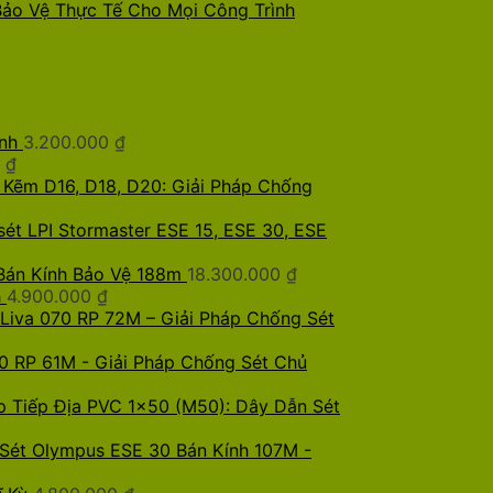
 Bảo Vệ Thực Tế Cho Mọi Công Trình
nh
3.200.000
₫
0
₫
 Kẽm D16, D18, D20: Giải Pháp Chống
sét LPI Stormaster ESE 15, ESE 30, ESE
 Bán Kính Bảo Vệ 188m
18.300.000
₫
h
4.900.000
₫
 Liva 070 RP 72M – Giải Pháp Chống Sét
40 RP 61M - Giải Pháp Chống Sét Chủ
p Tiếp Địa PVC 1x50 (M50): Dây Dẫn Sét
Sét Olympus ESE 30 Bán Kính 107M -