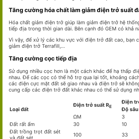
Tăng cường hóa chất làm giảm điện trở suất đ
Hóa chất giảm điện trở giúp làm giảm điện trở hệ thống
tiếp địa trong thời gian dài. Bên cạnh đó GEM có khả n
Vì vậy, để xử lý các khu vực với điện trở đất cao, bạ
giảm điện trở Terrafill,…
Tăng cường cọc tiếp địa
Sử dụng nhiều cọc hơn là một cách khác để hạ thấp đi
nhau. Để các cọc có thể hỗ trợ qua lại tốt, khoảng cá
các điện cực mặt đất sẽ giao nhau và điện trở sẽ khô
cung cấp các điện trở đất khác nhau có thể sử dụng n
Điện tr
Điện trở suất R
E
Loại đất
Độ sâu
ΩM
3
Đất rất ẩm
30
10
Đất trồng trọt đất sét
100
33
và đất sét