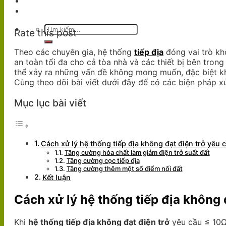
Dự Án
Liên Hệ
Tìm
Rate this post
kiếm:
Theo các chuyên gia, hệ thống
tiếp địa
đóng vai trò kh
an toàn tối đa cho cả tòa nhà và các thiết bị bên tron
thể xảy ra những vấn đề không mong muốn, đặc biệt k
Cùng theo dõi bài viết dưới đây để có các biện pháp xử
Mục lục bài viết
Cách xử lý hệ thống tiếp địa không đạt điện trở yêu 
Tăng cường hóa chất làm giảm điện trở suất đất
Tăng cường cọc tiếp địa
Tăng cường thêm một số điểm nối đất
Kết luận
Cách xử lý hệ thống tiếp địa không 
Khi
hệ thống tiếp địa không đạt điện trở
yêu cầu ≤ 10Ω 