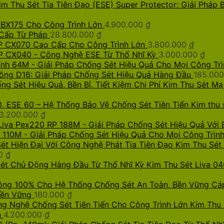
im Thu Sét Tia Tiên Đạo (ESE) Super Protector: Giải Pháp
 BX175 Cho Công Trình Lớn
4.900.000
₫
 Cấp Từ Pháp
28.800.000
₫
AP CX070 Cao Cấp Cho Công Trình Lớn
3.800.000
₫
AP CX040 - Công Nghệ ESE Từ Thổ Nhĩ Kỳ
3.000.000
₫
ính 64M - Giải Pháp Chống Sét Hiệu Quả Cho Mọi Công Trì
ồng D16: Giải Pháp Chống Sét Hiệu Quả Hàng Đầu
185.00
Kim Thu Sét Mạ
Kim thu 
3.200.000
₫
Liva Pex220 RP 188M - Giải Pháp Chống Sét Hiệu Quả Với
 110M - Giải Pháp Chống Sét Hiệu Quả Cho Mọi Công Trìn
Kim Thu Sét
00
₫
Kim Thu Sét Liva 0
Cá
Bền Vững
160.000
₫
Kim Thu 
n
4.200.000
₫