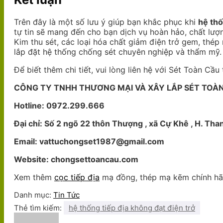
Trên đây là một số lưu ý giúp bạn khắc phục khi
hệ thố
tự tin sẽ mang đến cho bạn dịch vụ hoàn hảo, chất lượn
Kim thu sét, các loại hóa chất giảm điện trở gem, thé
lắp đặt hệ thống chống sét chuyên nghiệp và thẩm mỹ.
Để biết thêm chi tiết, vui lòng liên hệ với Sét Toàn Cầu
CÔNG TY TNHH THƯƠNG MẠI VÀ XÂY LẮP SÉT TOÀ
Hotline: 0972.299.666
Đại chỉ: Số 2 ngõ 22 thôn Thượng , xã Cự Khê , H. Tha
Email: vattuchongset1987@gmail.com
Website: chongsettoancau.com
Xem thêm
cọc tiếp địa
mạ đồng, thép mạ kẽm chính hãn
Danh mục:
Tin Tức
Thẻ tìm kiếm:
hệ thống tiếp địa không đạt điện trở