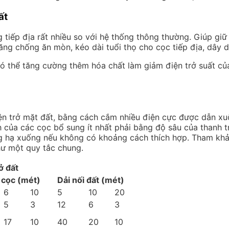
ất
 tiếp địa rất nhiều so với hệ thống thông thường. Giúp giữ
ăng chống ăn mòn, kéo dài tuổi thọ cho cọc tiếp địa, dây d
n có thể tăng cường thêm hóa chất làm giảm điện trở suất c
ện trở mặt đất, bằng cách cắm nhiều điện cực được dẫn xu
ch của các cọc bổ sung ít nhất phải bằng độ sâu của thanh
ng hạ xuống nếu không có khoảng cách thích hợp. Tham kh
hư một quy tắc chung.
ở đất
 cọc (mét)
Dải nối đất (mét)
6
10
5
10
20
5
3
12
6
3
17
10
40
20
10