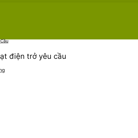
 Cầu
ạt điện trở yêu cầu
ng