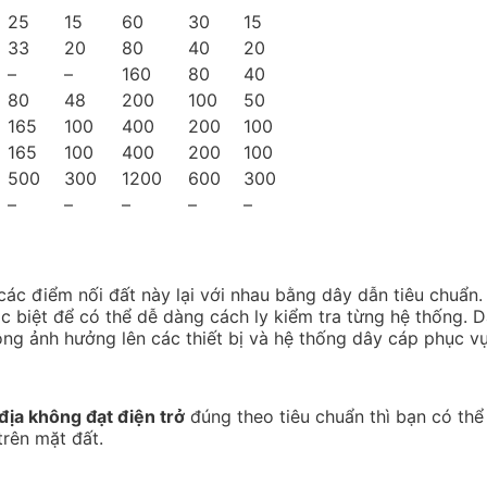
25
15
60
30
15
33
20
80
40
20
–
–
160
80
40
80
48
200
100
50
165
100
400
200
100
165
100
400
200
100
500
300
1200
600
300
–
–
–
–
–
 các điểm nối đất này lại với nhau bằng dây dẫn tiêu chuẩn.
 biệt để có thể dễ dàng cách ly kiểm tra từng hệ thống. D
ng ảnh hưởng lên các thiết bị và hệ thống dây cáp phục vụ
địa không đạt điện trở
đúng theo tiêu chuẩn thì bạn có thể
rên mặt đất.