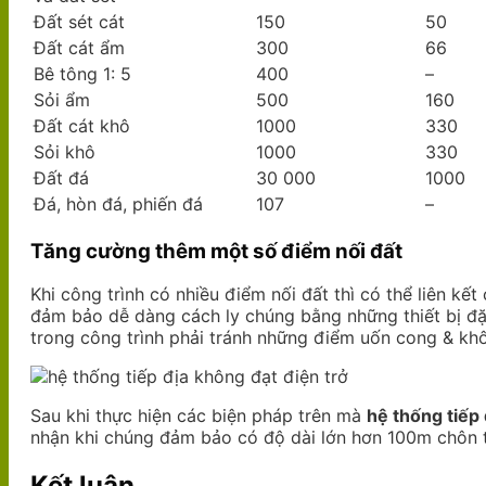
Đất sét cát
150
50
Đất cát ẩm
300
66
Bê tông 1: 5
400
–
Sỏi ẩm
500
160
Đất cát khô
1000
330
Sỏi khô
1000
330
Đất đá
30 000
1000
Đá, hòn đá, phiến đá
107
–
Tăng cường thêm một số điểm nối đất
Khi công trình có nhiều điểm nối đất thì có thể liên kết
đảm bảo dễ dàng cách ly chúng bằng những thiết bị đặc
trong công trình phải tránh những điểm uốn cong & khô
Sau khi thực hiện các biện pháp trên mà
hệ thống tiếp 
nhận khi chúng đảm bảo có độ dài lớn hơn 100m chôn t
Kết luận