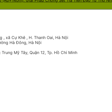
 (Rp=140m): Giải Pháp Chống Sét Tia Tiên Đạo Từ Thổ Nh
 , xã Cự Khê , H. Thanh Oai, Hà Nội
hường Hà Đông, Hà Nội
Trung Mỹ Tây, Quận 12, Tp. Hồ Chí Minh