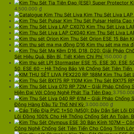
K
4.500.000
₫
Kim Thu Sét Liva LAP
Kim Thu Sét Pulsar Helita Cao
Kim Thu Sét Liva L
Kim Thu Sét Liva L
Kim Thu Sét Orion ESE 15 Bán K
Kim thu sét mạ mạ đ
Sét Hiệu Quả, Bền Bỉ, Tiết Kiệm Chi Phí
150.000
₫
50, ESE 60 – Hệ Thống Bảo Vệ Chống Sét Tiên Tiến
Kim Thu Sét 
Kim Thu Sét BX175 RP
Hiện Đại Với Công Nghệ Phát Tia Tiên Đạo
3.750.0
Động Hàng Đầu Từ Thổ Nhĩ Kỳ
3.000.000
₫
Lõi Đồng 100% Cho Hệ Thống Chống Sét An Toàn, 
Công Nghệ Chống Sét Tiên Tiến Cho Công Trình Lớ