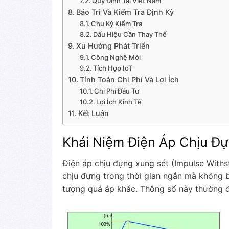
Quy Định Tại Việt Nam
Bảo Trì Và Kiểm Tra Định Kỳ
Chu Kỳ Kiểm Tra
Dấu Hiệu Cần Thay Thế
Xu Hướng Phát Triển
Công Nghệ Mới
Tích Hợp IoT
Tính Toán Chi Phí Và Lợi Ích
Chi Phí Đầu Tư
Lợi Ích Kinh Tế
Kết Luận
Khái Niệm Điện Áp Chịu Đ
Điện áp chịu đựng xung sét (Impulse Withst
chịu đựng trong thời gian ngắn mà không b
tượng quá áp khác. Thông số này thường đ