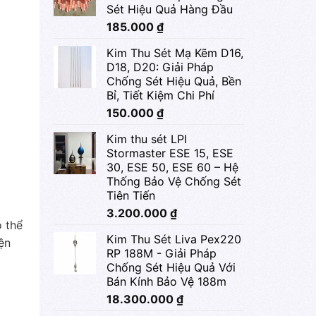
Sét Hiệu Quả Hàng Đầu
185.000
₫
Kim Thu Sét Mạ Kẽm D16,
D18, D20: Giải Pháp
Chống Sét Hiệu Quả, Bền
Bỉ, Tiết Kiệm Chi Phí
150.000
₫
Kim thu sét LPI
Stormaster ESE 15, ESE
30, ESE 50, ESE 60 – Hệ
Thống Bảo Vệ Chống Sét
Tiên Tiến
3.200.000
₫
ó thể
Kim Thu Sét Liva Pex220
ện
RP 188M - Giải Pháp
Chống Sét Hiệu Quả Với
Bán Kính Bảo Vệ 188m
18.300.000
₫