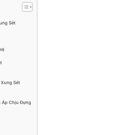
ung Sét
 Vệ
t
 Xung Sét
n Áp Chịu Đựng