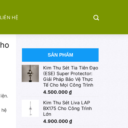
LIÊN HỆ
Cho
SẢN PHẨM
Kim Thu Sét Tia Tiên Đạo
(ESE) Super Protector:
Giải Pháp Bảo Vệ Thực
Tế Cho Mọi Công Trình
4.500.000
₫
iện.
Kim Thu Sét Liva LAP
BX175 Cho Công Trình
 hệ
Lớn
4.900.000
₫