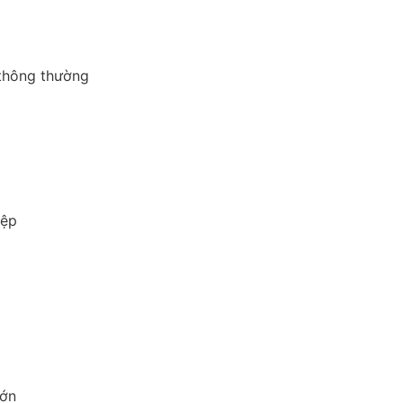
 thông thường
iệp
lớn